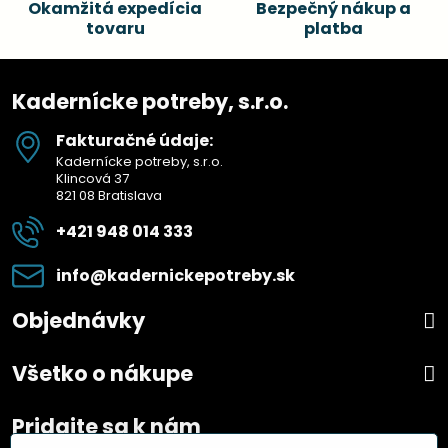
Okamžitá expedícia
Bezpečný nákup a
tovaru
platba
Kadernícke potreby, s.r.o.
Fakturačné údaje:
Kadernícke potreby, s.r.o.
Klincová 37
821 08 Bratislava
+421 948 014 333
info​@kadernickepotreby​.sk
Objednávky
Všetko o nákupe
Pridajte sa k nám