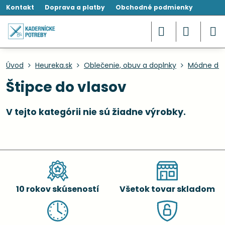
Kontakt
Doprava a platby
Obchodné podmienky
Úvod
Heureka.sk
Oblečenie, obuv a doplnky
Módne dop
Štipce do vlasov
10 rokov skúseností
Všetok tovar skladom