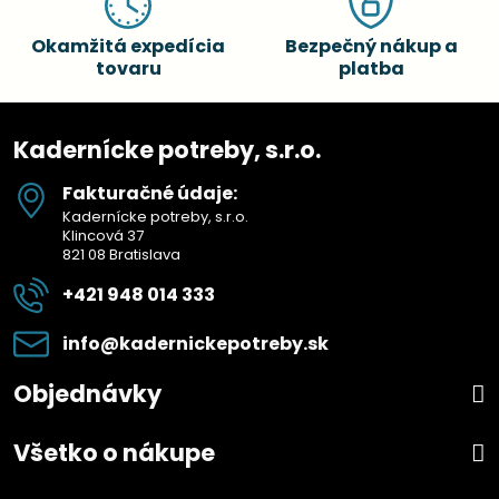
Okamžitá expedícia
Bezpečný nákup a
tovaru
platba
Kadernícke potreby, s.r.o.
Fakturačné údaje:
Kadernícke potreby, s.r.o.
Klincová 37
821 08 Bratislava
+421 948 014 333
info​@kadernickepotreby​.sk
Objednávky
Všetko o nákupe