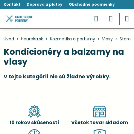
Kontakt
Doprava a platby
Obchodné podmienky
Úvod
Heureka.sk
Kozmetika a parfumy
Vlasy
Starost
Kondicionéry a balzamy na
vlasy
10 rokov skúseností
Všetok tovar skladom