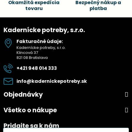
Okamžitá expedícia
Bezpečný nákup a
tovaru
platba
Kadernícke potreby, s.r.o.
Fakturačné údaje:
Kadernícke potreby, s.r.o.
Klincová 37
821 08 Bratislava
+421 948 014 333
info​@kadernickepotreby​.sk
Objednávky
Všetko o nákupe
Pridajte sa k nám