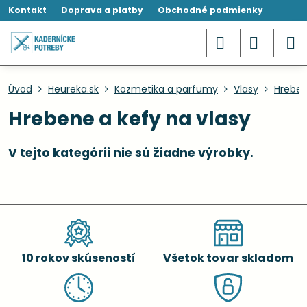
Kontakt
Doprava a platby
Obchodné podmienky
Úvod
Heureka.sk
Kozmetika a parfumy
Vlasy
Hreben
Hrebene a kefy na vlasy
10 rokov skúseností
Všetok tovar skladom