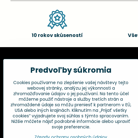
10 rokov skúseností
Vše
Kadernícke potreby, s.r.o.
Všetko 
Predvoľby súkromia
Fakturačné údaje:
Obchodné p
Cookies používame na zlepšenie vašej návštevy tejto
Postup pri r
Kadernícke potreby, s.r.o.
webovej stránky, analýzu jej výkonnosti a
Klincová 37
Odstúpenie 
zhromažďovanie údajov o jej používaní. Na tento účel
821 08 Bratislava
Ochrana os
môžeme použiť nástroje a služby tretích strán a
GPSR
zhromaždené údaje sa môžu preniesť k partnerom v EÚ,
+421 948 014 333
USA alebo iných krajinách. Kliknutím na „Prijať všetky
cookies“ vyjadrujete svoj súhlas s týmto spracovaním.
Nižšie môžete nájsť podrobné informácie alebo upraviť
info​@kadernickepotreby​.sk
svoje preferencie.
Objednávky
Zásady ochrany osobných údajov