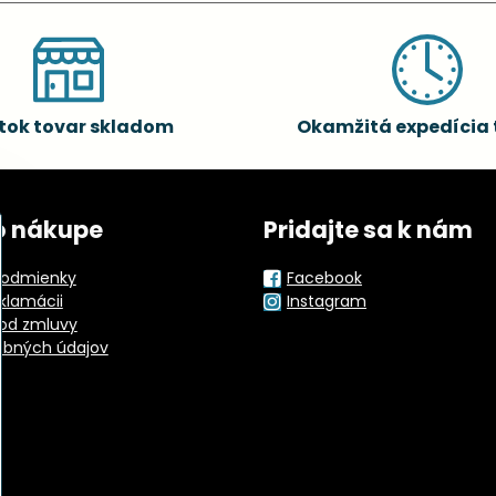
tok tovar skladom
Okamžitá expedícia 
o nákupe
Pridajte sa k nám
odmienky
Facebook
eklamácii
Instagram
od zmluvy
obných údajov