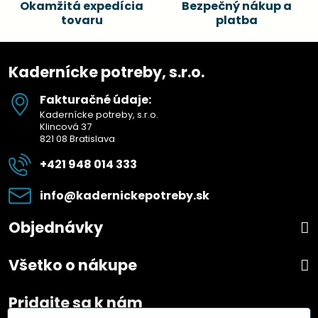
Okamžitá expedícia
Bezpečný nákup a
tovaru
platba
Kadernícke potreby, s.r.o.
Fakturačné údaje:
Kadernícke potreby, s.r.o.
Klincová 37
821 08 Bratislava
+421 948 014 333
info​@kadernickepotreby​.sk
Objednávky
Všetko o nákupe
Pridajte sa k nám