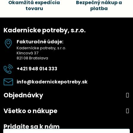
Okamžitá expedícia
Bezpečný nákup a
tovaru
platba
Kadernícke potreby, s.r.o.
Fakturačné údaje:
Kadernícke potreby, s.r.o.
Klincová 37
821 08 Bratislava
+421 948 014 333
info​@kadernickepotreby​.sk
Objednávky
Všetko o nákupe
Pridajte sa k nám