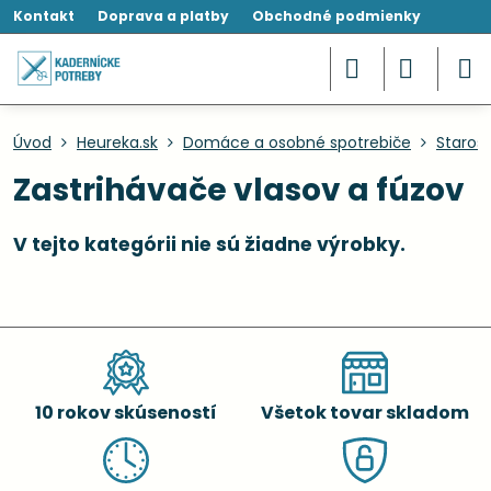
Kontakt
Doprava a platby
Obchodné podmienky
Úvod
Heureka.sk
Domáce a osobné spotrebiče
Starost
Zastrihávače vlasov a fúzov
10 rokov skúseností
Všetok tovar skladom