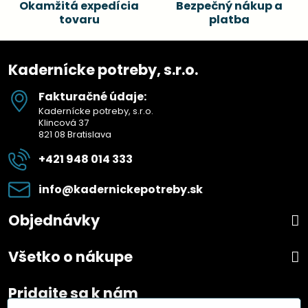
Okamžitá expedícia
Bezpečný nákup a
tovaru
platba
Kadernícke potreby, s.r.o.
Fakturačné údaje:
Kadernícke potreby, s.r.o.
Klincová 37
821 08 Bratislava
+421 948 014 333
info​@kadernickepotreby​.sk
Objednávky
Všetko o nákupe
Pridajte sa k nám