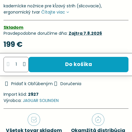
kadernícke nožnice pre kĺzavý strih (slicovacie),
ergonomický tvar
Čítajte viac
Skladom
Pravdepodobne doručíme dňa:
Zajtra
7.8.2026
199 €
Do košíka
Pridať k Obľúbeným
Doručenia
Import kód:
2927
Výrobca:
JAGUAR SOLINGEN
Všetok tovar skladom
Okamžitá distribúcia