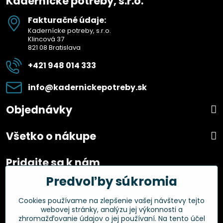
Kadernícke potreby, s.r.o.
Fakturačné údaje:
Kadernícke potreby, s.r.o.
Klincová 37
821 08 Bratislava
+421 948 014 333
info​@kadernickepotreby​.sk
Objednávky
Všetko o nákupe
Pridajte sa k nám
Predvoľby súkromia
Facebook
Instagram
Cookies používame na zlepšenie vašej návštevy tejto
webovej stránky, analýzu jej výkonnosti a
Overené zákazníkmi
zhromažďovanie údajov o jej používaní. Na tento účel