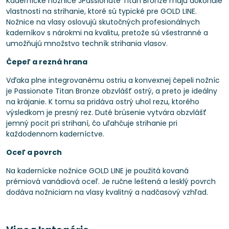
Kadernícke nožnice JPassionate Titan Bronze majú dokonalé
vlastnosti na strihanie, ktoré sú typické pre GOLD LINE.
Nožnice na vlasy oslovujú skutočných profesionálnych
kaderníkov s nárokmi na kvalitu, pretože sú všestranné a
umožňujú množstvo techník strihania vlasov.
Čepeľ a rezná hrana
Vďaka plne integrovanému ostriu a konvexnej čepeli nožníc
je Passionate Titan Bronze obzvlášť ostrý, a preto je ideálny
na krájanie. K tomu sa pridáva ostrý uhol rezu, ktorého
výsledkom je presný rez. Duté brúsenie vytvára obzvlášť
jemný pocit pri strihaní, čo uľahčuje strihanie pri
každodennom kaderníctve.
Oceľ a povrch
Na kadernícke nožnice GOLD LINE je použitá kovaná
prémiová vanádiová oceľ. Je ručne leštená a lesklý povrch
dodáva nožniciam na vlasy kvalitný a nadčasový vzhľad.