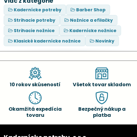
Viac z kategórie
Kadernícke potreby
Barber Shop
Strihacie potreby
Nožnice a efilačky
Strihacie nožnice
Kadernícke nožnice
Klasické kadernícke nožnice
Novinky
10 rokov skúseností
Všetok tovar skladom
Okamžitá expedícia
Bezpečný nákup a
tovaru
platba