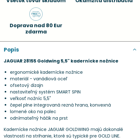
Všetok tovar skladom
Okamžitá distribúcia
Doprava nad 80 Eur
zdarma
Popis
JAGUAR 28155 Goldwing 5,5" kadernícke nožnice
ergonomické kadernícke nožnice
materiál - vanádiová oceľ
ofsetový dizajn
nastaviteľný systém SMART SPIN
veľkosť nožníc 5,5"
čepel plne integrovaná rezná hrana, konvexná
lomené oko na palec
odnímateľný háčik na prst
Kadernícke nožnice JAGUAR GOLDWING majú dokonalé
vlastnosti na strihanie, ktoré sú typické pre GOLD LINE.