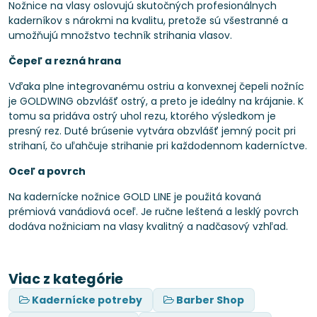
Nožnice na vlasy oslovujú skutočných profesionálnych
kaderníkov s nárokmi na kvalitu, pretože sú všestranné a
umožňujú množstvo techník strihania vlasov.
Čepeľ a rezná hrana
Vďaka plne integrovanému ostriu a konvexnej čepeli nožníc
je GOLDWING obzvlášť ostrý, a preto je ideálny na krájanie. K
tomu sa pridáva ostrý uhol rezu, ktorého výsledkom je
presný rez. Duté brúsenie vytvára obzvlášť jemný pocit pri
strihaní, čo uľahčuje strihanie pri každodennom kaderníctve.
Oceľ a povrch
Na kadernícke nožnice GOLD LINE je použitá kovaná
prémiová vanádiová oceľ. Je ručne leštená a lesklý povrch
dodáva nožniciam na vlasy kvalitný a nadčasový vzhľad.
Viac z kategórie
Kadernícke potreby
Barber Shop