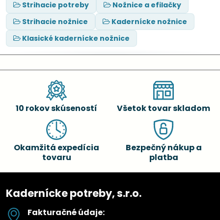
Strihacie potreby
Nožnice a efilačky
Strihacie nožnice
Kadernícke nožnice
Klasické kadernícke nožnice
10 rokov skúseností
Všetok tovar skladom
Okamžitá expedícia
Bezpečný nákup a
tovaru
platba
Kadernícke potreby, s.r.o.
Fakturačné údaje: