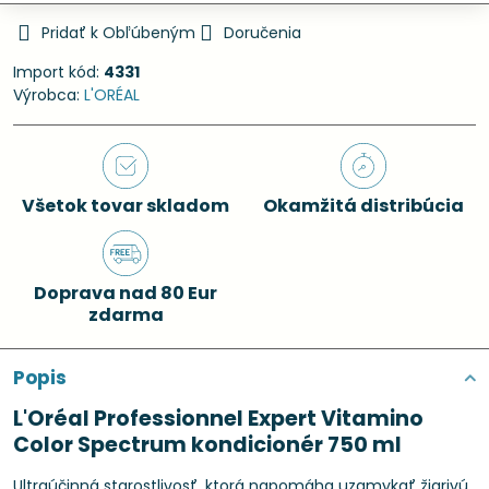
Pridať k Obľúbeným
Doručenia
Import kód:
4331
Výrobca:
L'ORÉAL
Všetok tovar skladom
Okamžitá distribúcia
Doprava nad 80 Eur
zdarma
Popis
L'Oréal Professionnel Expert Vitamino
Color Spectrum kondicionér 750 ml
Ultraúčinná starostlivosť, ktorá napomáha uzamykať žiarivú