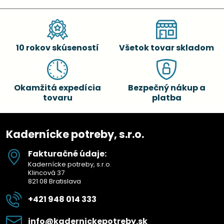
10 rokov skúseností
Všetok tovar skladom
Okamžitá expedícia
Bezpečný nákup a
tovaru
platba
Kadernícke potreby, s.r.o.
Fakturačné údaje:
Kadernícke potreby, s.r.o.
Klincová 37
821 08 Bratislava
+421 948 014 333
info​@kadernickepotreby​.sk