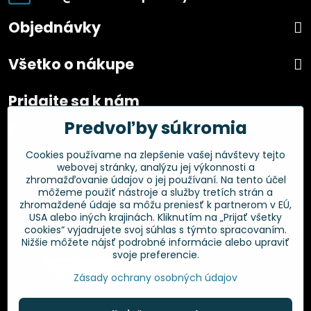
Objednávky
Všetko o nákupe
Pridajte sa k nám
Predvoľby súkromia
Facebook
Instagram
Cookies používame na zlepšenie vašej návštevy tejto
webovej stránky, analýzu jej výkonnosti a
Overené zákazníkmi
zhromažďovanie údajov o jej používaní. Na tento účel
môžeme použiť nástroje a služby tretích strán a
zhromaždené údaje sa môžu preniesť k partnerom v EÚ,
USA alebo iných krajinách. Kliknutím na „Prijať všetky
cookies“ vyjadrujete svoj súhlas s týmto spracovaním.
Nižšie môžete nájsť podrobné informácie alebo upraviť
svoje preferencie.
Zásady ochrany osobných údajov