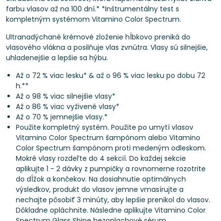
farbu vlasov až na 100 dní.*​ *Inštrumentálny test s
kompletným systémom Vitamino Color Spectrum.
Ultranadýchané krémové zloženie hĺbkovo preniká do
vlasového vlákna a posilňuje vlas zvnútra. Vlasy sú silnejšie,
uhladenejšie a lepšie sa hýbu.
Až o 72 % viac lesku* & až o 96 % viac lesku po dobu 72
h.**
Až o 98 % viac silnejšie vlasy*
Až o 86 % viac vyživené vlasy*
Až o 70 % jemnejšie vlasy.*
Použite kompletný systém. Použite po umytí vlasov
Vitamino Color Spectrum šampónom alebo Vitamino
Color Spectrum šampónom proti medeným odleskom.
Mokré vlasy rozdeľte do 4 sekcií. Do každej sekcie
aplikujte 1 - 2 dávky z pumpičky a rovnomerne rozotrite
do dĺžok a končekov. Na dosiahnutie optimálnych
výsledkov, produkt do vlasov jemne vmasírujte a
nechajte pôsobiť 3 minúty, aby lepšie prenikol do vlasov.
Dôkladne opláchnite. Následne aplikujte Vitamino Color
Spectrum Glass Shine bezoplachové sérum.