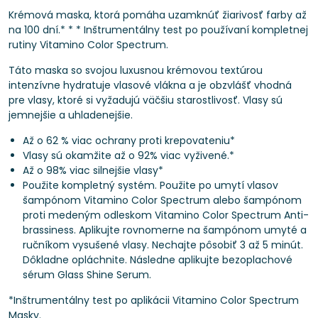
Krémová maska, ktorá pomáha uzamknúť žiarivosť farby až
na 100 dní.* * * Inštrumentálny test po používaní kompletnej
rutiny Vitamino Color Spectrum.
Táto maska ​​so svojou luxusnou krémovou textúrou
intenzívne hydratuje vlasové vlákna a je obzvlášť vhodná
pre vlasy, ktoré si vyžadujú väčšiu starostlivosť. Vlasy sú
jemnejšie a uhladenejšie.
Až o 62 % viac ochrany proti krepovateniu*
Vlasy sú okamžite až o 92% viac vyživené.*
Až o 98% viac silnejšie vlasy*
Použite kompletný systém. Použite po umytí vlasov
šampónom Vitamino Color Spectrum alebo šampónom
proti medeným odleskom Vitamino Color Spectrum Anti-
brassiness. Aplikujte rovnomerne na šampónom umyté a
ručníkom vysušené vlasy. Nechajte pôsobiť 3 až 5 minút.
Dôkladne opláchnite. Následne aplikujte bezoplachové
sérum Glass Shine Serum.
*Inštrumentálny test po aplikácii Vitamino Color Spectrum
Masky.