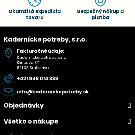
Okamžitá expedícia
Bezpečný nákup a
tovaru
platba
Kadernícke potreby, s.r.o.
Fakturačné údaje:
Kadernícke potreby, s.r.o.
Klincová 37
821 08 Bratislava
+421 948 014 333
info​@kadernickepotreby​.sk
Objednávky
Všetko o nákupe