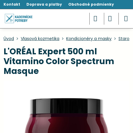
Kontakt
Doprava a platby
Obchodné podmienky
Úvod
Vlasová kozmetika
Kondicionéry a masky
Starost
L'ORÉAL Expert 500 ml
Vitamino Color Spectrum
Masque