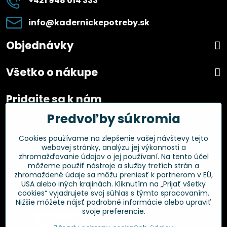
+421 948 014 333
info​@kadernickepotreby​.sk
Objednávky
Všetko o nákupe
Pridajte sa k nám
Predvoľby súkromia
Facebook
Instagram
Cookies používame na zlepšenie vašej návštevy tejto
webovej stránky, analýzu jej výkonnosti a
Overené zákazníkmi
zhromažďovanie údajov o jej používaní. Na tento účel
môžeme použiť nástroje a služby tretích strán a
zhromaždené údaje sa môžu preniesť k partnerom v EÚ,
USA alebo iných krajinách. Kliknutím na „Prijať všetky
cookies“ vyjadrujete svoj súhlas s týmto spracovaním.
Nižšie môžete nájsť podrobné informácie alebo upraviť
svoje preferencie.