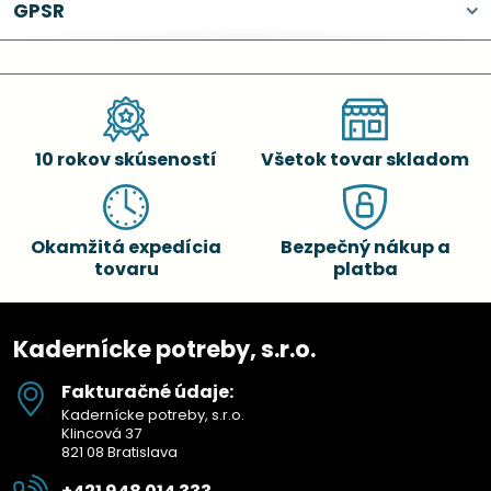
GPSR
10 rokov skúseností
Všetok tovar skladom
Okamžitá expedícia
Bezpečný nákup a
tovaru
platba
Kadernícke potreby, s.r.o.
Fakturačné údaje:
Kadernícke potreby, s.r.o.
Klincová 37
821 08 Bratislava