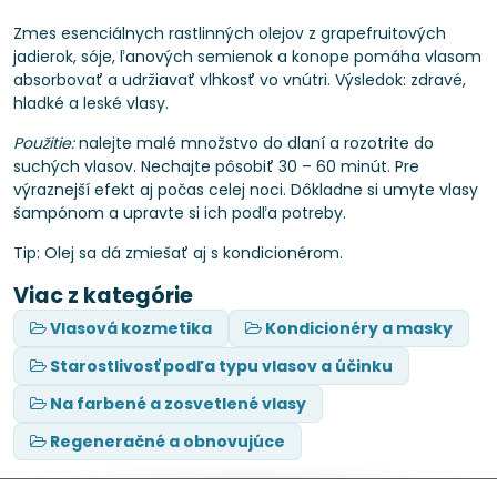
Zmes esenciálnych rastlinných olejov z grapefruitových
jadierok, sóje, ľanových semienok a konope pomáha vlasom
absorbovať a udržiavať vlhkosť vo vnútri. Výsledok: zdravé,
hladké a leské vlasy.
Použitie:
nalejte malé množstvo do dlaní a rozotrite do
suchých vlasov. Nechajte pôsobiť 30 – 60 minút. Pre
výraznejší efekt aj počas celej noci. Dôkladne si umyte vlasy
šampónom a upravte si ich podľa potreby.
Tip: Olej sa dá zmiešať aj s kondicionérom.
Viac z kategórie
Vlasová kozmetika
Kondicionéry a masky
Starostlivosť podľa typu vlasov a účinku
Na farbené a zosvetlené vlasy
Regeneračné a obnovujúce