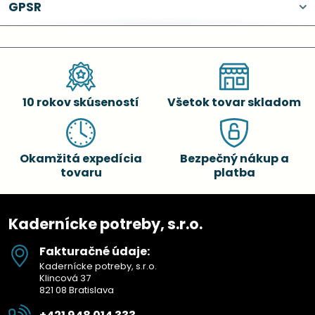
GPSR
10 rokov skúseností
Všetok tovar skladom
Okamžitá expedícia
Bezpečný nákup a
tovaru
platba
Kadernícke potreby, s.r.o.
Fakturačné údaje:
Kadernícke potreby, s.r.o.
Klincová 37
821 08 Bratislava