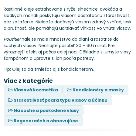
Rastlinné oleje extrahované z ryže, slnečnice, avokáda a
sladkých mandlí poskytujú vlasom dostatočnú starostlivosť,
bez zaťaženia. Nielenže dodávajú vlasom zdravý vzhľad, lesk
a pružnosť, ale pomáhajú udržiavať vlhkosť vo vnútri vlasov.
Použitie:
nalejte malé množstvo do dlaní a rozotrite do
suchých vlasov. Nechajte pôsobiť 30 – 60 minút. Pre
výraznejší efekt aj počas celej noci. Dôkladne si umyte vlasy
šampónom a upravte si ich podľa potreby.
Tip: Olej sa dá zmiešať aj s kondicionérom.
Viac z kategórie
Vlasová kozmetika
Kondicionéry a masky
Starostlivosť podľa typu vlasov a účinku
Na suché a poškodené vlasy
Regeneračné a obnovujúce