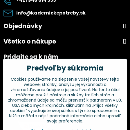
+421 948 014 333
info​@kadernickepotreby​.sk
Objednávky
Všetko o nákupe
Pridajte sa k nám
Predvoľby súkromia
Facebook
Instagram
Cookies používame na zlepšenie vašej návštevy tejto
webovej stránky, analýzu jej výkonnosti a
Overené zákazníkmi
zhromažďovanie údajov o jej používaní. Na tento účel
môžeme použiť nástroje a služby tretích strán a
zhromaždené údaje sa môžu preniesť k partnerom v EÚ,
USA alebo iných krajinách. Kliknutím na „Prijať všetky
cookies“ vyjadrujete svoj súhlas s týmto spracovaním.
Nižšie môžete nájsť podrobné informácie alebo upraviť
svoje preferencie.