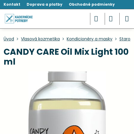
Kontakt
Doprava a platby
Obchodné podmienky
Úvod
Vlasová kozmetika
Kondicionéry a masky
Starost
CANDY CARE Oil Mix Light 100
ml