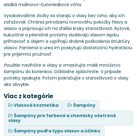
sladká malinovo-čučoriedková vôňa.
Vysokokvalitné zložky sa starajú o vlasy bez toho, aby ich
zaťažovali. Chránia prirodzenú rovnováhu pokožky hlavy a
vlasov a pripravujú ich na ďalšie kroky starostlivosti. Ryžové,
kukuričné ​​a pšeničné proteíny dodávajú vlasom lepšiu
priľnavosť a objem a vypĺňajú drobné poškodenia štruktúry
vlasov. Pantenol a urea im poskytujú dostatočnú hydratáciu
pre príjemnú pružnosť.
Použitie:
navlhčite si vlasy a vmasírujte malé množstvo
šampónu do korienkov. Dôkladne opláchnite. V prípade
potreby opakujte. Potom pokračujte v starostlivosti o vlasy
ako obvykle.
Viac z kategórie
Vlasová kozmetika
Šampóny
Šampóny pre farbené a chemicky ošetrené
vlasy
Šampóny podľa typu vlasov a účinku