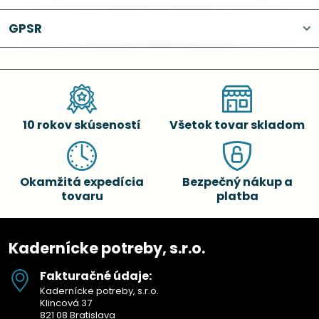
GPSR
10 rokov skúseností
Všetok tovar skladom
Okamžitá expedícia
Bezpečný nákup a
tovaru
platba
Kadernícke potreby, s.r.o.
Fakturačné údaje:
Kadernícke potreby, s.r.o.
Klincová 37
821 08 Bratislava