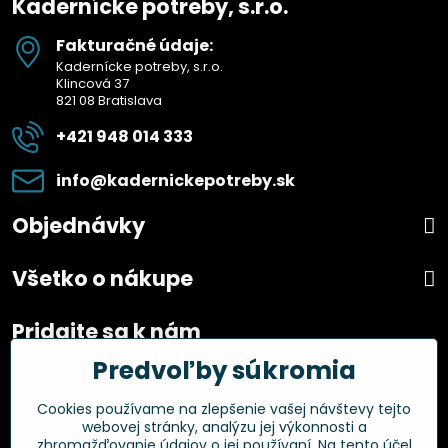
Kadernícke potreby, s.r.o.
Fakturačné údaje:
Kadernícke potreby, s.r.o.
Klincová 37
821 08 Bratislava
+421 948 014 333
info​@kadernickepotreby​.sk
Objednávky
Všetko o nákupe
Pridajte sa k nám
Predvoľby súkromia
Facebook
Instagram
Cookies používame na zlepšenie vašej návštevy tejto
webovej stránky, analýzu jej výkonnosti a
Overené zákazníkmi
zhromažďovanie údajov o jej používaní. Na tento účel