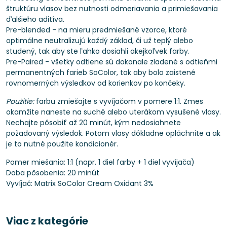
štruktúru vlasov bez nutnosti odmeriavania a primiešavania
ďalšieho aditíva.
Pre-blended - na mieru predmiešané vzorce, ktoré
optimálne neutralizujú každý základ, či už teplý alebo
studený, tak aby ste ľahko dosiahli akejkoľvek farby.
Pre-Paired - všetky odtiene sú dokonale zladené s odtieňmi
permanentných farieb SoColor, tak aby bolo zaistené
rovnomerných výsledkov od korienkov po končeky.
Použitie:
farbu zmiešajte s vyvíjačom v pomere 1:1. Zmes
okamžite naneste na suché alebo uterákom vysušené vlasy.
Nechajte pôsobiť až 20 minút, kým nedosiahnete
požadovaný výsledok. Potom vlasy dôkladne opláchnite a ak
je to nutné použite kondicionér.
Pomer miešania: 1:1 (napr. 1 diel farby + 1 diel vyvíjača)
Doba pôsobenia: 20 minút
Vyvíjač: Matrix SoColor Cream Oxidant 3%
Viac z kategórie