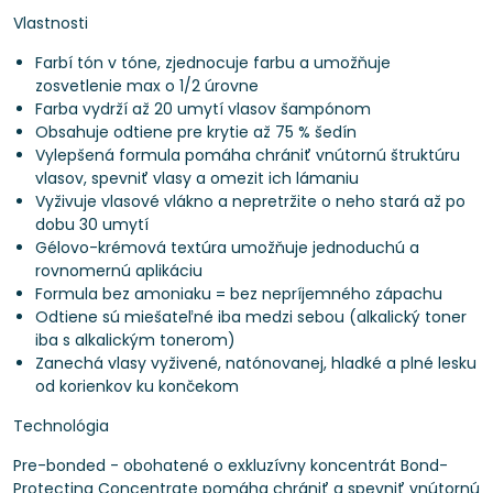
Vlastnosti
Farbí tón v tóne, zjednocuje farbu a umožňuje
zosvetlenie max o 1/2 úrovne
Farba vydrží až 20 umytí vlasov šampónom
Obsahuje odtiene pre krytie až 75 % šedín
Vylepšená formula pomáha chrániť vnútornú štruktúru
vlasov, spevniť vlasy a omezit ich lámaniu
Vyživuje vlasové vlákno a nepretržite o neho stará až po
dobu 30 umytí
Gélovo-krémová textúra umožňuje jednoduchú a
rovnomernú aplikáciu
Formula bez amoniaku = bez nepríjemného zápachu
Odtiene sú miešateľné iba medzi sebou (alkalický toner
iba s alkalickým tonerom)
Zanechá vlasy vyživené, natónovanej, hladké a plné lesku
od korienkov ku končekom
Technológia
Pre-bonded - obohatené o exkluzívny koncentrát Bond-
Protecting Concentrate pomáha chrániť a spevniť vnútornú