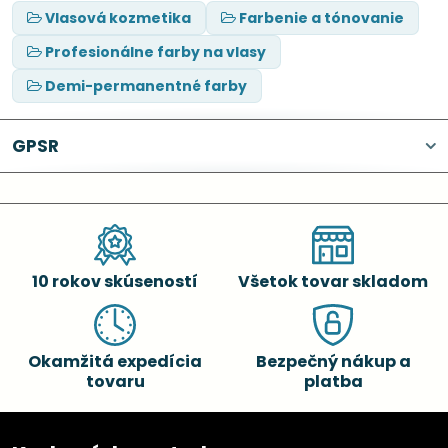
Vlasová kozmetika
Farbenie a tónovanie
Profesionálne farby na vlasy
Demi-permanentné farby
GPSR
10 rokov skúseností
Všetok tovar skladom
Okamžitá expedícia
Bezpečný nákup a
tovaru
platba