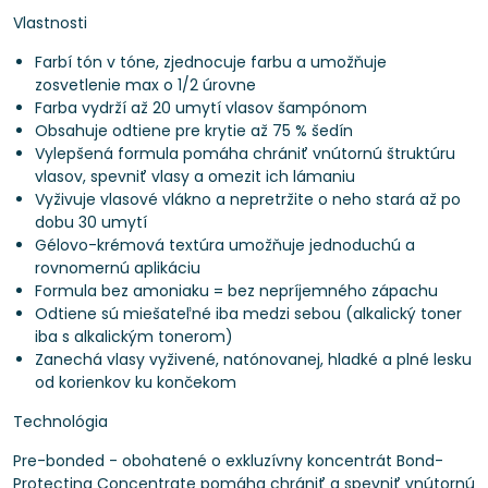
Vlastnosti
Farbí tón v tóne, zjednocuje farbu a umožňuje
zosvetlenie max o 1/2 úrovne
Farba vydrží až 20 umytí vlasov šampónom
Obsahuje odtiene pre krytie až 75 % šedín
Vylepšená formula pomáha chrániť vnútornú štruktúru
vlasov, spevniť vlasy a omezit ich lámaniu
Vyživuje vlasové vlákno a nepretržite o neho stará až po
dobu 30 umytí
Gélovo-krémová textúra umožňuje jednoduchú a
rovnomernú aplikáciu
Formula bez amoniaku = bez nepríjemného zápachu
Odtiene sú miešateľné iba medzi sebou (alkalický toner
iba s alkalickým tonerom)
Zanechá vlasy vyživené, natónovanej, hladké a plné lesku
od korienkov ku končekom
Technológia
Pre-bonded - obohatené o exkluzívny koncentrát Bond-
Protecting Concentrate pomáha chrániť a spevniť vnútornú