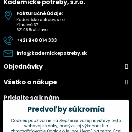
Kadernícke potreby, s.r.o.
Fakturačné údaje:
Kadernícke potreby, s.r.o.
Klincová 37
821 08 Bratislava
+421 948 014 333
info​@kadernickepotreby​.sk
Objednávky
Všetko o nákupe
Pridajte sa k nám
Predvoľby súkromia
Facebook
Instagram
Cookies používame na zlepšenie vašej návštevy tejto
webovej stránky, analýzu jej výkonnosti a
Overené zákazníkmi
zhromažďovanie údajov o jej používaní. Na tento účel