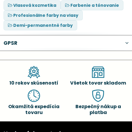
Vlasová kozmetika
Farbenie a tónovanie
Profesionálne farby na vlasy
Demi-permanentné farby
GPSR
10 rokov skúseností
Všetok tovar skladom
Okamžitá expedícia
Bezpečný nákup a
tovaru
platba