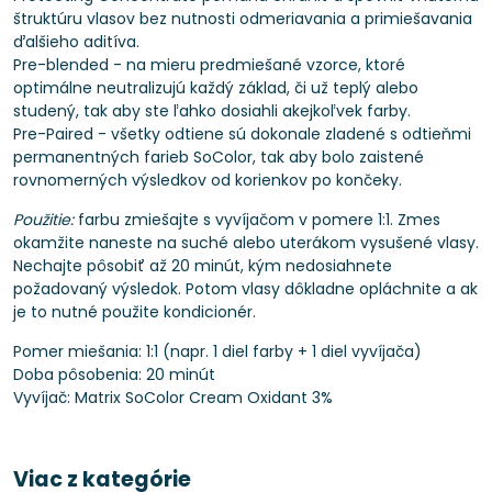
štruktúru vlasov bez nutnosti odmeriavania a primiešavania
ďalšieho aditíva.
Pre-blended - na mieru predmiešané vzorce, ktoré
optimálne neutralizujú každý základ, či už teplý alebo
studený, tak aby ste ľahko dosiahli akejkoľvek farby.
Pre-Paired - všetky odtiene sú dokonale zladené s odtieňmi
permanentných farieb SoColor, tak aby bolo zaistené
rovnomerných výsledkov od korienkov po končeky.
Použitie:
farbu zmiešajte s vyvíjačom v pomere 1:1. Zmes
okamžite naneste na suché alebo uterákom vysušené vlasy.
Nechajte pôsobiť až 20 minút, kým nedosiahnete
požadovaný výsledok. Potom vlasy dôkladne opláchnite a ak
je to nutné použite kondicionér.
Pomer miešania: 1:1 (napr. 1 diel farby + 1 diel vyvíjača)
Doba pôsobenia: 20 minút
Vyvíjač: Matrix SoColor Cream Oxidant 3%
Viac z kategórie