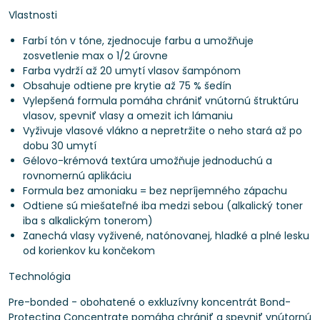
Vlastnosti
Farbí tón v tóne, zjednocuje farbu a umožňuje
zosvetlenie max o 1/2 úrovne
Farba vydrží až 20 umytí vlasov šampónom
Obsahuje odtiene pre krytie až 75 % šedín
Vylepšená formula pomáha chrániť vnútornú štruktúru
vlasov, spevniť vlasy a omezit ich lámaniu
Vyživuje vlasové vlákno a nepretržite o neho stará až po
dobu 30 umytí
Gélovo-krémová textúra umožňuje jednoduchú a
rovnomernú aplikáciu
Formula bez amoniaku = bez nepríjemného zápachu
Odtiene sú miešateľné iba medzi sebou (alkalický toner
iba s alkalickým tonerom)
Zanechá vlasy vyživené, natónovanej, hladké a plné lesku
od korienkov ku končekom
Technológia
Pre-bonded - obohatené o exkluzívny koncentrát Bond-
Protecting Concentrate pomáha chrániť a spevniť vnútornú