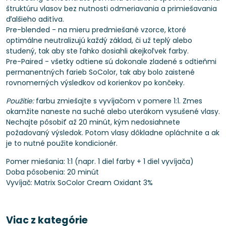
štruktúru vlasov bez nutnosti odmeriavania a primiešavania
ďalšieho aditíva.
Pre-blended - na mieru predmiešané vzorce, ktoré
optimálne neutralizujú každý základ, či už teplý alebo
studený, tak aby ste ľahko dosiahli akejkoľvek farby.
Pre-Paired - všetky odtiene sú dokonale zladené s odtieňmi
permanentných farieb SoColor, tak aby bolo zaistené
rovnomerných výsledkov od korienkov po končeky.
Použitie:
farbu zmiešajte s vyvíjačom v pomere 1:1. Zmes
okamžite naneste na suché alebo uterákom vysušené vlasy.
Nechajte pôsobiť až 20 minút, kým nedosiahnete
požadovaný výsledok. Potom vlasy dôkladne opláchnite a ak
je to nutné použite kondicionér.
Pomer miešania: 1:1 (napr. 1 diel farby + 1 diel vyvíjača)
Doba pôsobenia: 20 minút
Vyvíjač: Matrix SoColor Cream Oxidant 3%
Viac z kategórie