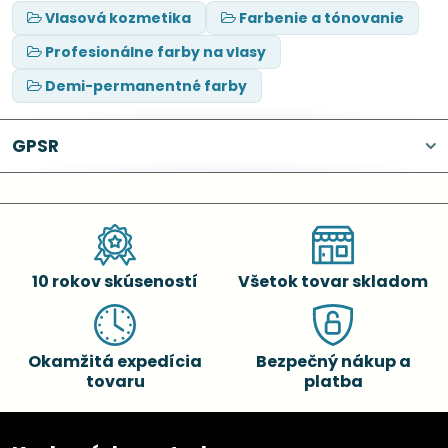
Vlasová kozmetika
Farbenie a tónovanie
Profesionálne farby na vlasy
Demi-permanentné farby
GPSR
10 rokov skúseností
Všetok tovar skladom
Okamžitá expedícia
Bezpečný nákup a
tovaru
platba