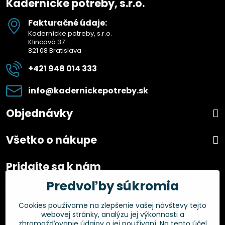
Kadernícke potreby, s.r.o.
Fakturačné údaje:
Kadernícke potreby, s.r.o.
Klincová 37
821 08 Bratislava
+421 948 014 333
info​@kadernickepotreby​.sk
Objednávky
Všetko o nákupe
Pridajte sa k nám
Predvoľby súkromia
Facebook
Instagram
Cookies používame na zlepšenie vašej návštevy tejto
webovej stránky, analýzu jej výkonnosti a
Overené zákazníkmi
zhromažďovanie údajov o jej používaní. Na tento účel