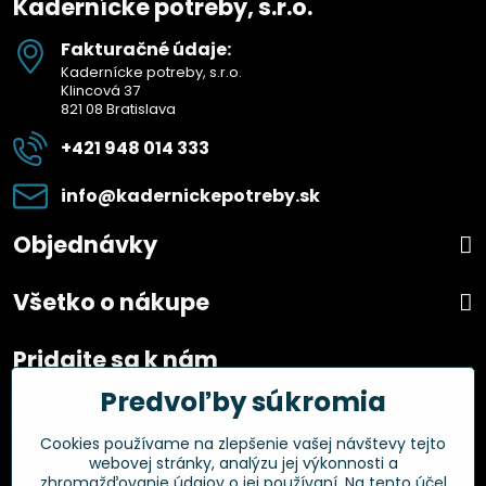
Kadernícke potreby, s.r.o.
Fakturačné údaje:
Kadernícke potreby, s.r.o.
Klincová 37
821 08 Bratislava
+421 948 014 333
info​@kadernickepotreby​.sk
Objednávky
Všetko o nákupe
Pridajte sa k nám
Predvoľby súkromia
Facebook
Instagram
Cookies používame na zlepšenie vašej návštevy tejto
webovej stránky, analýzu jej výkonnosti a
Overené zákazníkmi
zhromažďovanie údajov o jej používaní. Na tento účel