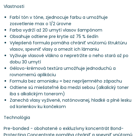
Vlastnosti
Farbí tón v tóne, zjednocuje farbu a umožňuje
zosvetlenie max o 1/2 úrovne
Farba vydrží až 20 umytí vlasov šampónom
Obsahuje odtiene pre krytie až 75 % šedín
Vylepšená formula pomáha chrániť vnútornú štruktúru
vlasov, spevniť vlasy a omezit ich lámaniu
Vyživuje vlasové vlákno a nepretržite o neho stará až po
dobu 30 umytí
Gélovo-krémová textúra umožňuje jednoduchú a
rovnomernú aplikáciu
Formula bez amoniaku = bez nepríjemného zápachu
Odtiene sú miešateľné iba medzi sebou (alkalický toner
iba s alkalickým tonerom)
Zanechá vlasy vyživené, natónovanej, hladké a plné lesku
od korienkov ku končekom
Technológia
Pre-bonded - obohatené o exkluzívny koncentrát Bond-
Protecting Concentrate pomáha chrániť a spevniť vnútornú