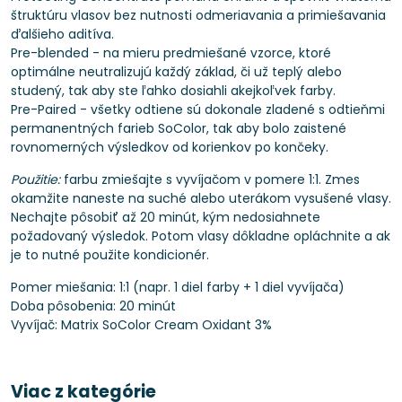
štruktúru vlasov bez nutnosti odmeriavania a primiešavania
ďalšieho aditíva.
Pre-blended - na mieru predmiešané vzorce, ktoré
optimálne neutralizujú každý základ, či už teplý alebo
studený, tak aby ste ľahko dosiahli akejkoľvek farby.
Pre-Paired - všetky odtiene sú dokonale zladené s odtieňmi
permanentných farieb SoColor, tak aby bolo zaistené
rovnomerných výsledkov od korienkov po končeky.
Použitie:
farbu zmiešajte s vyvíjačom v pomere 1:1. Zmes
okamžite naneste na suché alebo uterákom vysušené vlasy.
Nechajte pôsobiť až 20 minút, kým nedosiahnete
požadovaný výsledok. Potom vlasy dôkladne opláchnite a ak
je to nutné použite kondicionér.
Pomer miešania: 1:1 (napr. 1 diel farby + 1 diel vyvíjača)
Doba pôsobenia: 20 minút
Vyvíjač: Matrix SoColor Cream Oxidant 3%
Viac z kategórie