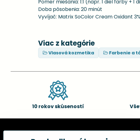
Pomer miešania: 1:1 (napr. 1 diel farby + 1 d
Doba pôsobenia: 20 minút
Vyvíjač: Matrix SoColor Cream Oxidant 3
Viac z kategórie
Vlasová kozmetika
Farbenie a t
10 rokov skúseností
Vše
Kadernícke potreby, s.r.o.
Všetko 