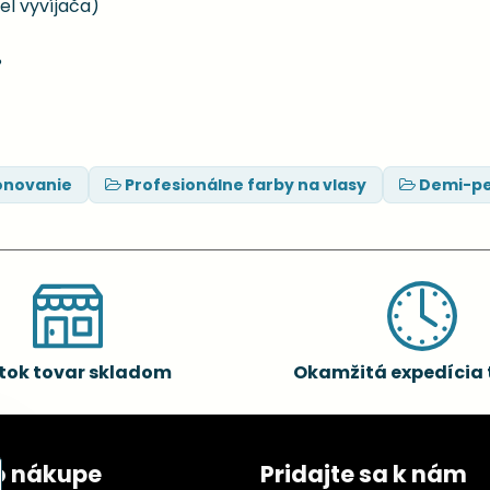
iel vyvíjača)
%
ónovanie
Profesionálne farby na vlasy
Demi-pe
tok tovar skladom
Okamžitá expedícia 
o nákupe
Pridajte sa k nám