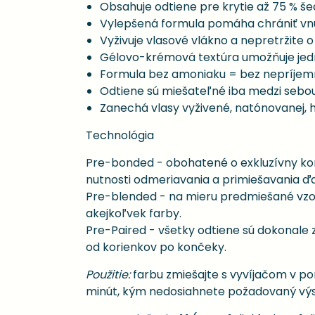
Obsahuje odtiene pre krytie až 75 % še
Vylepšená formula pomáha chrániť vnút
Vyživuje vlasové vlákno a nepretržite 
Gélovo-krémová textúra umožňuje jed
Formula bez amoniaku = bez nepríje
Odtiene sú miešateľné iba medzi sebou
Zanechá vlasy vyživené, natónovanej, 
Technológia
Pre-bonded - obohatené o exkluzívny ko
nutnosti odmeriavania a primiešavania ďal
Pre-blended - na mieru predmiešané vzorce
akejkoľvek farby.
Pre-Paired - všetky odtiene sú dokonale
od korienkov po končeky.
Použitie:
farbu zmiešajte s vyvíjačom v po
minút, kým nedosiahnete požadovaný výsle