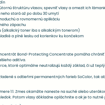
dín
ornú štruktúru vlasov, spevniť vlasy a omezit ich lámani
o neho stará až po dobu 30 umytí
noduchú a rovnomernú aplikáciu
mného zápachu
 (alkalický toner iba s alkalickým tonerom)
hladké a plné lesku od korienkov ku končekom
ncentrát Bond-Protecting Concentrate pomáha chrániť a 
šieho aditíva.
, ktoré optimálne neutralizujú každý základ, či už teplý 
 zladené s odtieňmi permanentných farieb SoColor, tak 
mere 1:1. Zmes okamžite naneste na suché alebo uteráko
dok. Potom vlasy dôkladne opláchnite a ak je to nutné p