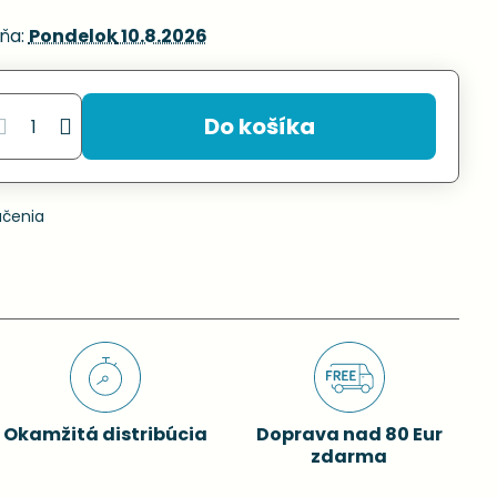
ňa:
Pondelok
10.8.2026
Do košíka
učenia
Okamžitá distribúcia
Doprava nad 80 Eur
zdarma