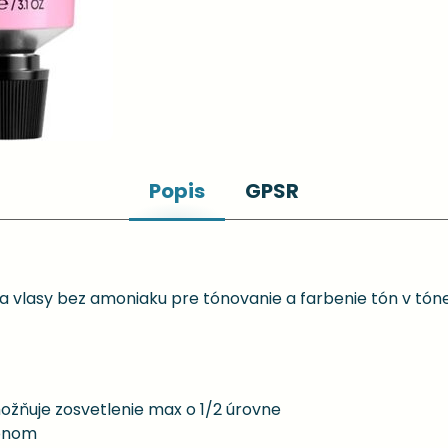
Popis
GPSR
 vlasy bez amoniaku pre tónovanie a farbenie tón v tón
možňuje zosvetlenie max o 1/2 úrovne
pónom