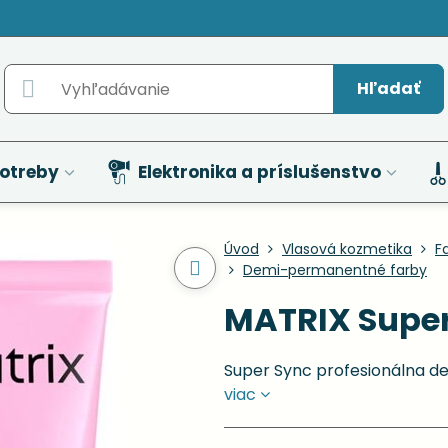
Hľadať
otreby
Elektronika a príslušenstvo
Úvod
Vlasová kozmetika
F
Demi-permanentné farby
MATRIX Super
Super Sync profesionálna d
viac