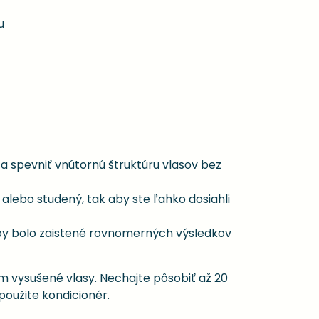
u
spevniť vnútornú štruktúru vlasov bez
alebo studený, tak aby ste ľahko dosiahli
aby bolo zaistené rovnomerných výsledkov
m vysušené vlasy. Nechajte pôsobiť až 20
oužite kondicionér.