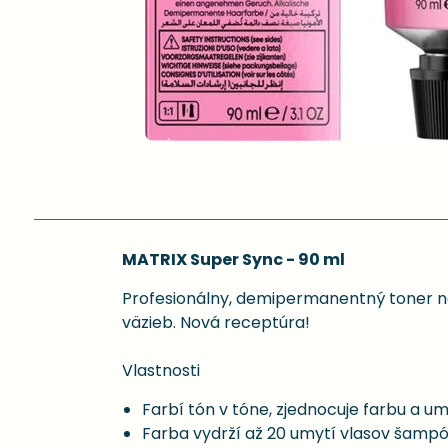
MATRIX Super Sync - 90 ml
Profesionálny, demipermanentný toner na
väzieb. Nová receptúra!
Vlastnosti
Farbí tón v tóne, zjednocuje farbu a u
Farba vydrží až 20 umytí vlasov šam