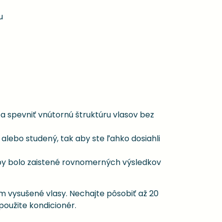
u
spevniť vnútornú štruktúru vlasov bez
alebo studený, tak aby ste ľahko dosiahli
aby bolo zaistené rovnomerných výsledkov
m vysušené vlasy. Nechajte pôsobiť až 20
oužite kondicionér.