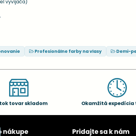
iel vyvíjača)
%
ónovanie
Profesionálne farby na vlasy
Demi-pe
tok tovar skladom
Okamžitá expedícia 
o nákupe
Pridajte sa k nám