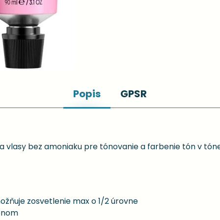
Popis
GPSR
 vlasy bez amoniaku pre tónovanie a farbenie tón v tón
možňuje zosvetlenie max o 1/2 úrovne
pónom