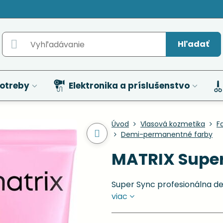
Hľadať
otreby
Elektronika a príslušenstvo
Úvod
Vlasová kozmetika
F
Demi-permanentné farby
MATRIX Super
Super Sync profesionálna d
viac