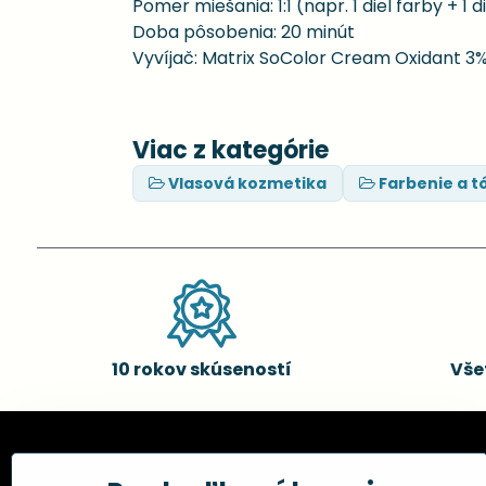
Pomer miešania: 1:1 (napr. 1 diel farby + 1 d
Doba pôsobenia: 20 minút
Vyvíjač: Matrix SoColor Cream Oxidant 3
Viac z kategórie
Vlasová kozmetika
Farbenie a t
10 rokov skúseností
Vše
Kadernícke potreby, s.r.o.
Všetko 