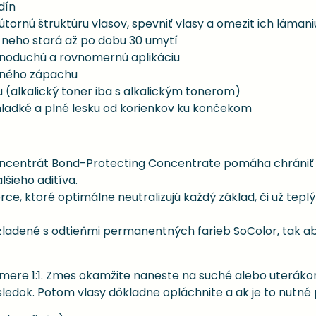
dín
ornú štruktúru vlasov, spevniť vlasy a omezit ich lámani
o neho stará až po dobu 30 umytí
noduchú a rovnomernú aplikáciu
mného zápachu
 (alkalický toner iba s alkalickým tonerom)
hladké a plné lesku od korienkov ku končekom
ncentrát Bond-Protecting Concentrate pomáha chrániť a 
šieho aditíva.
, ktoré optimálne neutralizujú každý základ, či už teplý 
 zladené s odtieňmi permanentných farieb SoColor, tak 
mere 1:1. Zmes okamžite naneste na suché alebo uteráko
dok. Potom vlasy dôkladne opláchnite a ak je to nutné p