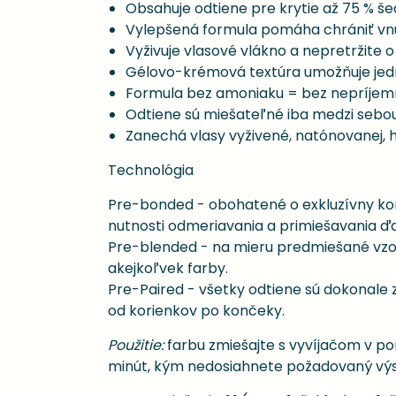
Obsahuje odtiene pre krytie až 75 % še
Vylepšená formula pomáha chrániť vnút
Vyživuje vlasové vlákno a nepretržite 
Gélovo-krémová textúra umožňuje jed
Formula bez amoniaku = bez nepríje
Odtiene sú miešateľné iba medzi sebou
Zanechá vlasy vyživené, natónovanej, 
Technológia
Pre-bonded - obohatené o exkluzívny ko
nutnosti odmeriavania a primiešavania ďal
Pre-blended - na mieru predmiešané vzorce
akejkoľvek farby.
Pre-Paired - všetky odtiene sú dokonale
od korienkov po končeky.
Použitie:
farbu zmiešajte s vyvíjačom v po
minút, kým nedosiahnete požadovaný výsle