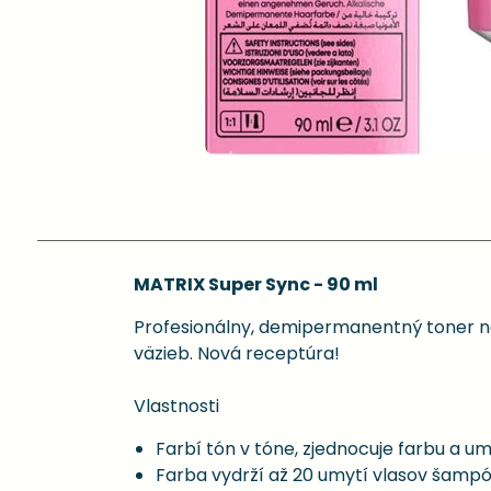
MATRIX Super Sync - 90 ml
Profesionálny, demipermanentný toner na
väzieb. Nová receptúra!
Vlastnosti
Farbí tón v tóne, zjednocuje farbu a u
Farba vydrží až 20 umytí vlasov šam