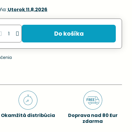
ňa:
Utorok
11.8.2026
Do košíka
učenia
Okamžitá distribúcia
Doprava nad 80 Eur
zdarma