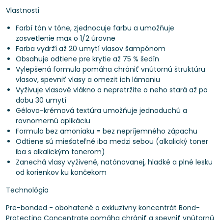
Vlastnosti
Farbí tón v tóne, zjednocuje farbu a umožňuje
zosvetlenie max o 1/2 úrovne
Farba vydrží až 20 umytí vlasov šampónom
Obsahuje odtiene pre krytie až 75 % šedín
Vylepšená formula pomáha chrániť vnútornú štruktúru
vlasov, spevniť vlasy a omezit ich lámaniu
Vyživuje vlasové vlákno a nepretržite o neho stará až po
dobu 30 umytí
Gélovo-krémová textúra umožňuje jednoduchú a
rovnomernú aplikáciu
Formula bez amoniaku = bez nepríjemného zápachu
Odtiene sú miešateľné iba medzi sebou (alkalický toner
iba s alkalickým tonerom)
Zanechá vlasy vyživené, natónovanej, hladké a plné lesku
od korienkov ku končekom
Technológia
Pre-bonded - obohatené o exkluzívny koncentrát Bond-
Protecting Concentrate pomáha chrániť a spevniť vnútornú