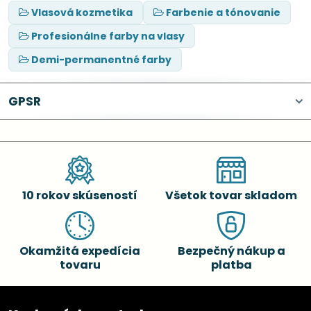
Vlasová kozmetika
Farbenie a tónovanie
Profesionálne farby na vlasy
Demi-permanentné farby
GPSR
10 rokov skúseností
Všetok tovar skladom
Okamžitá expedícia
Bezpečný nákup a
tovaru
platba