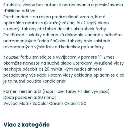
štruktúru vlasov bez nutnosti odmeriavania a primiešavania
ďalšieho aditíva.
Pre-blended - na mieru predmiešané vzorce, ktoré
optimálne neutralizujú každý základ, či už teplý alebo
studený, tak aby ste ľahko dosiahli akejkoľvek farby.
Pre-Paired - všetky odtiene sú dokonale zladené s odtieňmi
permanentných farieb SoColor, tak aby bolo zaistené
rovnomerných výsledkov od korienkov po končeky.
Použitie:
farbu zmiešajte s vyvíjačom v pomere 1:1. Zmes
okamžite naneste na suché alebo uterákom vysušené vlasy.
Nechajte pôsobiť až 20 minút, kým nedosiahnete
požadovaný výsledok. Potom vlasy dôkladne opláchnite a ak
je to nutné použite kondicionér.
Pomer miešania: 1:1 (napr. 1 diel farby + 1 diel vyvíjača)
Doba pôsobenia: 20 minút
Vyvíjač: Matrix SoColor Cream Oxidant 3%
Viac z kategórie