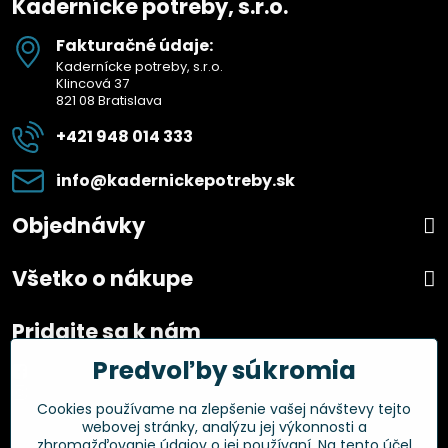
Kadernícke potreby, s.r.o.
Fakturačné údaje:
Kadernícke potreby, s.r.o.
Klincová 37
821 08 Bratislava
+421 948 014 333
info​@kadernickepotreby​.sk
Objednávky
Všetko o nákupe
Pridajte sa k nám
Predvoľby súkromia
Facebook
Instagram
Cookies používame na zlepšenie vašej návštevy tejto
webovej stránky, analýzu jej výkonnosti a
Overené zákazníkmi
zhromažďovanie údajov o jej používaní. Na tento účel