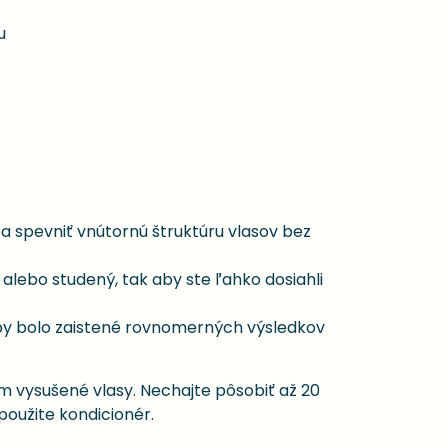
u
spevniť vnútornú štruktúru vlasov bez
alebo studený, tak aby ste ľahko dosiahli
aby bolo zaistené rovnomerných výsledkov
m vysušené vlasy. Nechajte pôsobiť až 20
oužite kondicionér.