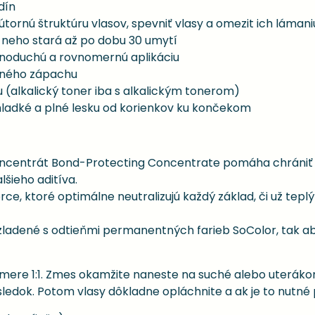
dín
ornú štruktúru vlasov, spevniť vlasy a omezit ich lámani
o neho stará až po dobu 30 umytí
noduchú a rovnomernú aplikáciu
mného zápachu
 (alkalický toner iba s alkalickým tonerom)
hladké a plné lesku od korienkov ku končekom
ncentrát Bond-Protecting Concentrate pomáha chrániť a 
šieho aditíva.
, ktoré optimálne neutralizujú každý základ, či už teplý 
 zladené s odtieňmi permanentných farieb SoColor, tak 
mere 1:1. Zmes okamžite naneste na suché alebo uteráko
dok. Potom vlasy dôkladne opláchnite a ak je to nutné p