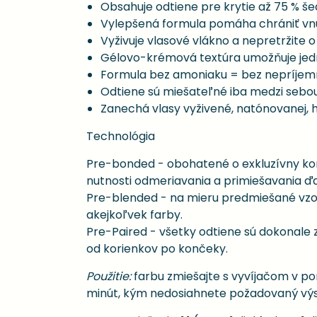
Obsahuje odtiene pre krytie až 75 % še
Vylepšená formula pomáha chrániť vnút
Vyživuje vlasové vlákno a nepretržite 
Gélovo-krémová textúra umožňuje jed
Formula bez amoniaku = bez nepríje
Odtiene sú miešateľné iba medzi sebou
Zanechá vlasy vyživené, natónovanej, 
Technológia
Pre-bonded - obohatené o exkluzívny ko
nutnosti odmeriavania a primiešavania ďal
Pre-blended - na mieru predmiešané vzorce
akejkoľvek farby.
Pre-Paired - všetky odtiene sú dokonale
od korienkov po končeky.
Použitie:
farbu zmiešajte s vyvíjačom v po
minút, kým nedosiahnete požadovaný výsle