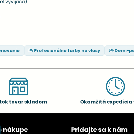
iel vyvíjača)
%
ónovanie
Profesionálne farby na vlasy
Demi-pe
tok tovar skladom
Okamžitá expedícia 
o nákupe
Pridajte sa k nám