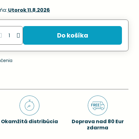
ňa:
Utorok
11.8.2026
Do košíka
učenia
Okamžitá distribúcia
Doprava nad 80 Eur
zdarma