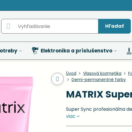
Hľadať
otreby
Elektronika a príslušenstvo
Úvod
Vlasová kozmetika
F
Demi-permanentné farby
MATRIX Super
Super Sync profesionálna d
viac