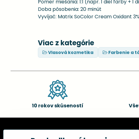
Pomer miešania: 1:1 (napr. 1 diel farby + 1 d
Doba pôsobenia: 20 minút
Vyvíjač: Matrix SoColor Cream Oxidant 3
Viac z kategórie
Vlasová kozmetika
Farbenie a t
10 rokov skúseností
Vše
Kadernícke potreby, s.r.o.
Všetko 