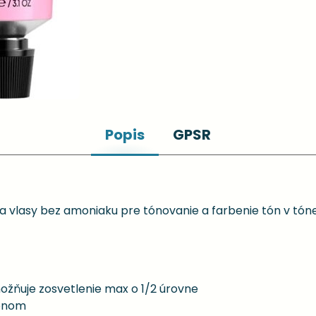
Popis
GPSR
 vlasy bez amoniaku pre tónovanie a farbenie tón v tón
možňuje zosvetlenie max o 1/2 úrovne
pónom