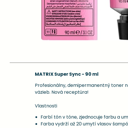
MATRIX Super Sync - 90 ml
Profesionálny, demipermanentný toner na
väzieb. Nová receptúra!
Vlastnosti
Farbí tón v tóne, zjednocuje farbu a u
Farba vydrží až 20 umytí vlasov šam