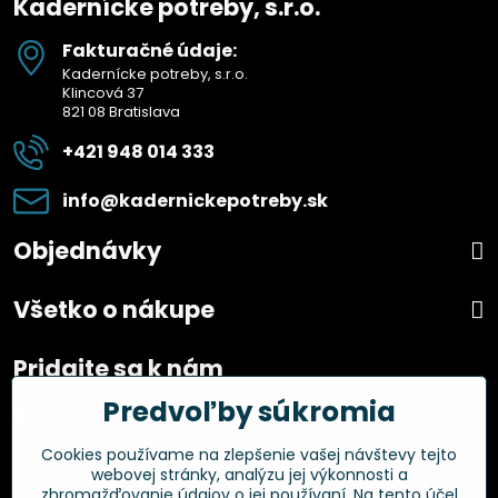
Kadernícke potreby, s.r.o.
Fakturačné údaje:
Kadernícke potreby, s.r.o.
Klincová 37
821 08 Bratislava
+421 948 014 333
info​@kadernickepotreby​.sk
Objednávky
Všetko o nákupe
Pridajte sa k nám
Predvoľby súkromia
Facebook
Instagram
Cookies používame na zlepšenie vašej návštevy tejto
webovej stránky, analýzu jej výkonnosti a
Overené zákazníkmi
zhromažďovanie údajov o jej používaní. Na tento účel