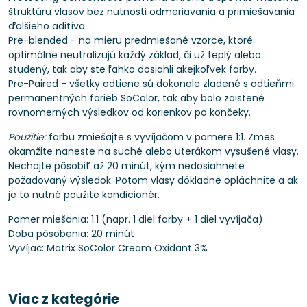
štruktúru vlasov bez nutnosti odmeriavania a primiešavania
ďalšieho aditíva.
Pre-blended - na mieru predmiešané vzorce, ktoré
optimálne neutralizujú každý základ, či už teplý alebo
studený, tak aby ste ľahko dosiahli akejkoľvek farby.
Pre-Paired - všetky odtiene sú dokonale zladené s odtieňmi
permanentných farieb SoColor, tak aby bolo zaistené
rovnomerných výsledkov od korienkov po končeky.
Použitie:
farbu zmiešajte s vyvíjačom v pomere 1:1. Zmes
okamžite naneste na suché alebo uterákom vysušené vlasy.
Nechajte pôsobiť až 20 minút, kým nedosiahnete
požadovaný výsledok. Potom vlasy dôkladne opláchnite a ak
je to nutné použite kondicionér.
Pomer miešania: 1:1 (napr. 1 diel farby + 1 diel vyvíjača)
Doba pôsobenia: 20 minút
Vyvíjač: Matrix SoColor Cream Oxidant 3%
Viac z kategórie