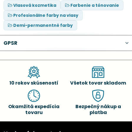
Vlasová kozmetika
Farbenie a tónovanie
Profesionálne farby na vlasy
Demi-permanentné farby
GPSR
10 rokov skúseností
Všetok tovar skladom
Okamžitá expedícia
Bezpečný nákup a
tovaru
platba