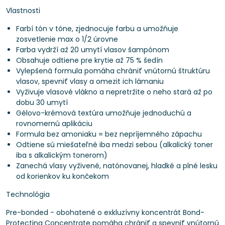
Vlastnosti
Farbí tón v tóne, zjednocuje farbu a umožňuje
zosvetlenie max o 1/2 úrovne
Farba vydrží až 20 umytí vlasov šampónom
Obsahuje odtiene pre krytie až 75 % šedín
Vylepšená formula pomáha chrániť vnútornú štruktúru
vlasov, spevniť vlasy a omezit ich lámaniu
Vyživuje vlasové vlákno a nepretržite o neho stará až po
dobu 30 umytí
Gélovo-krémová textúra umožňuje jednoduchú a
rovnomernú aplikáciu
Formula bez amoniaku = bez nepríjemného zápachu
Odtiene sú miešateľné iba medzi sebou (alkalický toner
iba s alkalickým tonerom)
Zanechá vlasy vyživené, natónovanej, hladké a plné lesku
od korienkov ku končekom
Technológia
Pre-bonded - obohatené o exkluzívny koncentrát Bond-
Protecting Concentrate pomáha chrániť a spevniť vnútornú