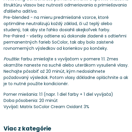
štruktúru vlasov bez nutnosti odmeriavania a primiešavania
ďalšieho aditíva.
Pre-blended - na mieru predmiešané vzorce, ktoré
optimálne neutralizujú každý základ, či už teplý alebo
studený, tak aby ste ľahko dosiahli akejkoľvek farby.
Pre-Paired - všetky odtiene sú dokonale zladené s odtieňmi
permanentných farieb SoColor, tak aby bolo zaistené
rovnomerných výsledkov od korienkov po končeky.
Použitie:
farbu zmiešajte s vyvíjačom v pomere 1:1. Zmes
okamžite naneste na suché alebo uterákom vysušené vlasy.
Nechajte pôsobiť až 20 minút, kým nedosiahnete
požadovaný výsledok. Potom vlasy dôkladne opláchnite a ak
je to nutné použite kondicionér.
Pomer miešania: 1:1 (napr. 1 diel farby + 1 diel vyvíjača)
Doba pôsobenia: 20 minút
Vyvíjač: Matrix SoColor Cream Oxidant 3%
Viac z kategórie