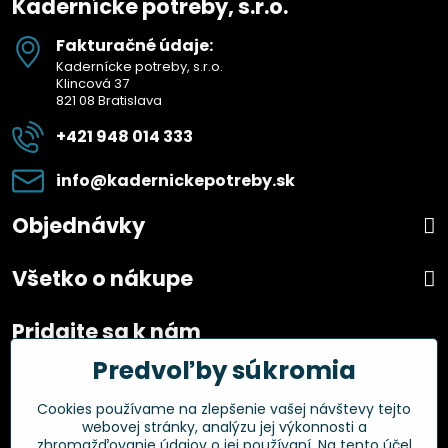
Kadernícke potreby, s.r.o.
Fakturačné údaje:
Kadernícke potreby, s.r.o.
Klincová 37
821 08 Bratislava
+421 948 014 333
info​@kadernickepotreby​.sk
Objednávky
Všetko o nákupe
Pridajte sa k nám
Predvoľby súkromia
Facebook
Instagram
Cookies používame na zlepšenie vašej návštevy tejto
webovej stránky, analýzu jej výkonnosti a
Overené zákazníkmi
zhromažďovanie údajov o jej používaní. Na tento účel