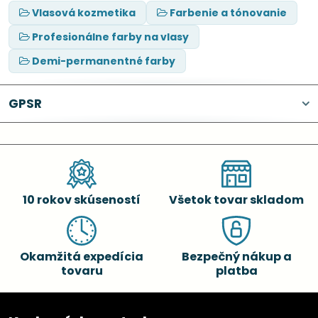
Vlasová kozmetika
Farbenie a tónovanie
Profesionálne farby na vlasy
Demi-permanentné farby
GPSR
10 rokov skúseností
Všetok tovar skladom
Okamžitá expedícia
Bezpečný nákup a
tovaru
platba