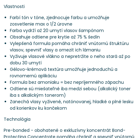
Vlastnosti
Farbí tón v tóne, zjednocuje farbu a umožňuje
zosvetlenie max o 1/2 úrovne
Farba vydrží až 20 umytí vlasov šampónom
Obsahuje odtiene pre krytie až 75 % šedín
Vylepšená formula pomáha chrániť vnútornú štruktúru
vlasov, spevniť vlasy a omezit ich lámaniu
Vyživuje vlasové vlákno a nepretržite o neho stará až po
dobu 30 umytí
Gélovo-krémová textúra umožňuje jednoduchú a
rovnomernú aplikáciu
Formula bez amoniaku = bez nepríjemného zápachu
Odtiene sú miešateľné iba medzi sebou (alkalický toner
iba s alkalickým tonerom)
Zanechá vlasy vyživené, natónovanej, hladké a plné lesku
od korienkov ku končekom
Technológia
Pre-bonded - obohatené o exkluzívny koncentrát Bond-
Protecting Concentrate pomáha chrániť a spevniť vnútornú