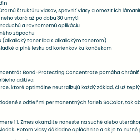
dín
ornú štruktúru vlasov, spevniť vlasy a omezit ich lámani
o neho stará až po dobu 30 umytí
noduchú a rovnomernú aplikáciu
mného zápachu
 (alkalický toner iba s alkalickým tonerom)
hladké a plné lesku od korienkov ku končekom
ncentrát Bond-Protecting Concentrate pomáha chrániť a 
šieho aditíva.
, ktoré optimálne neutralizujú každý základ, či už teplý 
 zladené s odtieňmi permanentných farieb SoColor, tak 
mere 1:1. Zmes okamžite naneste na suché alebo uteráko
dok. Potom vlasy dôkladne opláchnite a ak je to nutné p