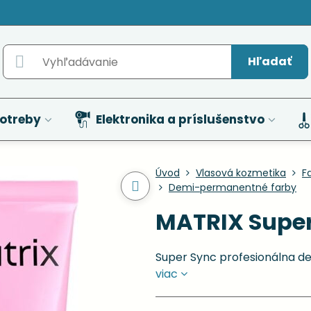
Hľadať
otreby
Elektronika a príslušenstvo
Úvod
Vlasová kozmetika
F
Demi-permanentné farby
MATRIX Super
Super Sync profesionálna d
viac