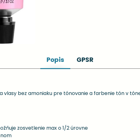
Popis
GPSR
 vlasy bez amoniaku pre tónovanie a farbenie tón v tón
možňuje zosvetlenie max o 1/2 úrovne
pónom