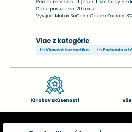
Pomer miešania: 1:1 (napr. 1 diel farby + 1 d
Doba pôsobenia: 20 minút
Vyvíjač: Matrix SoColor Cream Oxidant 3
Viac z kategórie
Vlasová kozmetika
Farbenie a t
10 rokov skúseností
Vše
Kadernícke potreby, s.r.o.
Všetko 