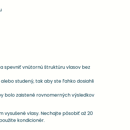
u
spevniť vnútornú štruktúru vlasov bez
alebo studený, tak aby ste ľahko dosiahli
aby bolo zaistené rovnomerných výsledkov
m vysušené vlasy. Nechajte pôsobiť až 20
oužite kondicionér.