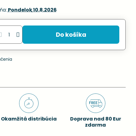
ňa:
Pondelok
10.8.2026
Do košíka
učenia
Okamžitá distribúcia
Doprava nad 80 Eur
zdarma