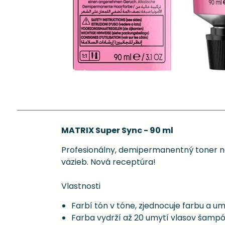
MATRIX Super Sync - 90 ml
Profesionálny, demipermanentný toner na
väzieb. Nová receptúra!
Vlastnosti
Farbí tón v tóne, zjednocuje farbu a u
Farba vydrží až 20 umytí vlasov šam