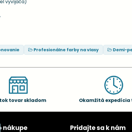
iel vyvíjača)
%
ónovanie
Profesionálne farby na vlasy
Demi-pe
tok tovar skladom
Okamžitá expedícia 
o nákupe
Pridajte sa k nám