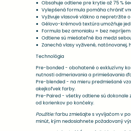
Obsahuje odtiene pre krytie až 75 % še
Vylepšená formula pomáha chrániť vnút
Vyživuje vlasové vlákno a nepretržite 
Gélovo-krémová textúra umožňuje jed
Formula bez amoniaku = bez nepríje
Odtiene sú miešateľné iba medzi sebou
Zanechá vlasy vyživené, natónovanej, 
Technológia
Pre-bonded - obohatené o exkluzívny ko
nutnosti odmeriavania a primiešavania ďal
Pre-blended - na mieru predmiešané vzorce
akejkoľvek farby.
Pre-Paired - všetky odtiene sú dokonale
od korienkov po končeky.
Použitie:
farbu zmiešajte s vyvíjačom v po
minút, kým nedosiahnete požadovaný výsle