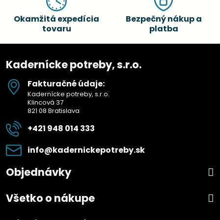
Okamžitá expedícia
Bezpečný nákup a
tovaru
platba
Kadernícke potreby, s.r.o.
Fakturačné údaje:
Kadernícke potreby, s.r.o.
Klincová 37
821 08 Bratislava
+421 948 014 333
info​@kadernickepotreby​.sk
Objednávky
Všetko o nákupe