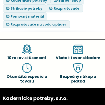
Kadernícke potreby
Barber Shop
Strihacie potreby
Rozprašovače
Pomocný materiál
Rozprašovače na vodu a púder
10 rokov skúseností
Všetok tovar skladom
Okamžitá expedícia
Bezpečný nákup a
tovaru
platba
Kadernícke potreby, s.r.o.