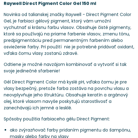
Raywell Direct Pigment Color Gel 150 ml
Novinka od talianskej značky Raywell - Direct Pigment Color
Gel, je farbiaci gélový pigment, ktorý vám umožní
vychutnať si krásnu farbu vlasov. Obsahuje čisté pigmenty,
ktoré sa používajú na priame farbenie vlasov, zmenu tónu,
predpigmentáciu pred permanentným farbením alebo
osvieženie farby. Pri použití nie je potrebné pridávať oxidant,
vďaka čomu vlasy zostanú zdravé.
Odtiene je možné navzájom kombinovať a vytvoriť si tak
svoje jedinečné sfarbenie!
Gél Direct Pigment Color má kyslé pH, vďaka čomu je pre
vlasy bezpečný, pretože farba zostáva na povrchu vlasu a
neovplyvňuje jeho štruktúru. Obsahuje keratín a argánový
olej, ktoré vlasom navyše poskytujú starostlivosť a
zanechávajú ich jemné a lesklé.
Spôsoby použitia farbiaceho gélu Direct Pigment:
ako zvýrazňovač farby pridaním pigmentu do šampónu,
masky alebo farby na vlasy