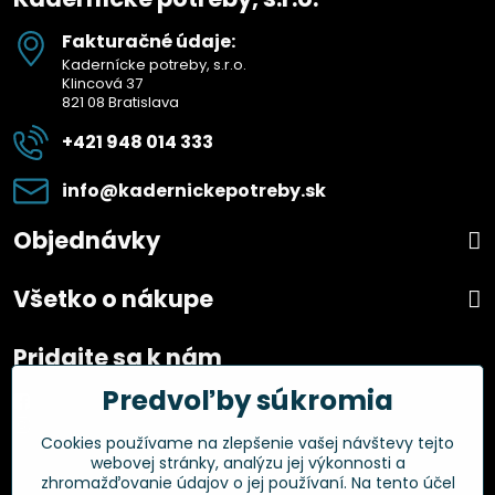
Fakturačné údaje:
Kadernícke potreby, s.r.o.
Klincová 37
821 08 Bratislava
+421 948 014 333
info​@kadernickepotreby​.sk
Objednávky
Všetko o nákupe
Pridajte sa k nám
Predvoľby súkromia
Facebook
Instagram
Cookies používame na zlepšenie vašej návštevy tejto
webovej stránky, analýzu jej výkonnosti a
Overené zákazníkmi
zhromažďovanie údajov o jej používaní. Na tento účel