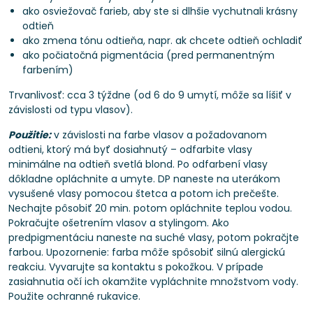
ako osviežovač farieb, aby ste si dlhšie vychutnali krásny
odtieň
ako zmena tónu odtieňa, napr. ak chcete odtieň ochladiť
ako počiatočná pigmentácia (pred permanentným
farbením)
Trvanlivosť: cca 3 týždne (od 6 do 9 umytí, môže sa líšiť v
závislosti od typu vlasov).
Použitie:
v závislosti na farbe vlasov a požadovanom
odtieni, ktorý má byť dosiahnutý – odfarbite vlasy
minimálne na odtieň svetlá blond. Po odfarbení vlasy
dôkladne opláchnite a umyte. DP naneste na uterákom
vysušené vlasy pomocou štetca a potom ich prečešte.
Nechajte pôsobiť 20 min. potom opláchnite teplou vodou.
Pokračujte ošetrením vlasov a stylingom. Ako
predpigmentáciu naneste na suché vlasy, potom pokračjte
farbou. Upozornenie: farba môže spôsobiť silnú alergickú
reakciu. Vyvarujte sa kontaktu s pokožkou. V prípade
zasiahnutia očí ich okamžite vypláchnite množstvom vody.
Použite ochranné rukavice.