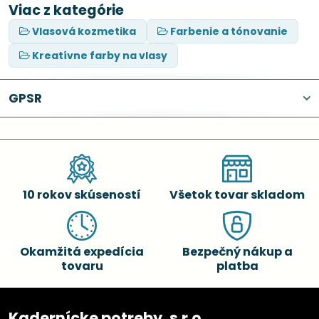
Viac z kategórie
Vlasová kozmetika
Farbenie a tónovanie
Kreatívne farby na vlasy
GPSR
10 rokov skúseností
Všetok tovar skladom
Okamžitá expedícia
Bezpečný nákup a
tovaru
platba
Kadernícke potreby, s.r.o.