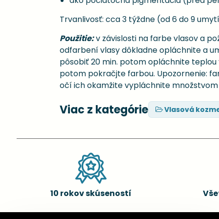
ako počiatočná pigmentácia (pred p
Trvanlivosť: cca 3 týždne (od 6 do 9 umytí,
Použitie:
v závislosti na farbe vlasov a p
odfarbení vlasy dôkladne opláchnite a 
pôsobiť 20 min. potom opláchnite teplou
potom pokračjte farbou. Upozornenie: far
očí ich okamžite vypláchnite množstvom 
Viac z kategórie
Vlasová kozme
10 rokov skúseností
Vše