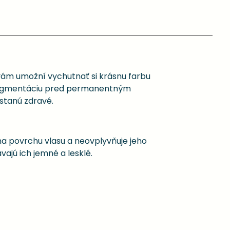
ý vám umožní vychutnať si krásnu farbu
edpigmentáciu pred permanentným
ostanú zdravé.
na povrchu vlasu a neovplyvňuje jeho
vajú ich jemné a lesklé.