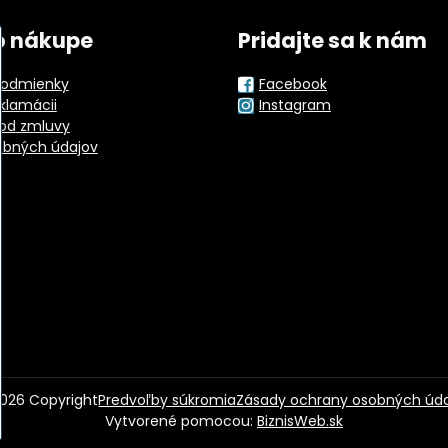
o nákupe
Pridajte sa k nám
odmienky
Facebook
eklamácii
Instagram
od zmluvy
obných údajov
026
Copyright
Predvoľby súkromia
Zásady ochrany osobných úd
Vytvorené pomocou:
BiznisWeb.sk