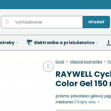
Hľadať
otreby
Elektronika a príslušenstvo
Úvod
Vlasová kozmetika
F
RAYWELL Cycl
Color Gel 150
priamo pôsobiaci gélový pig
miešania
Čítajte viac