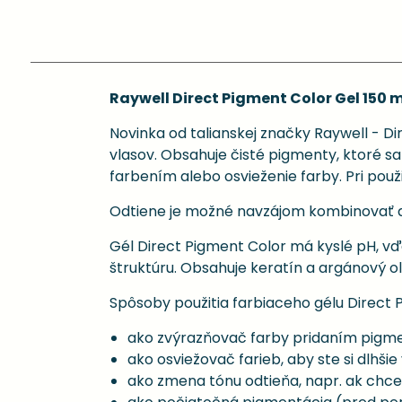
Raywell Direct Pigment Color Gel 150 m
Novinka od talianskej značky Raywell - Di
vlasov. Obsahuje čisté pigmenty, ktoré 
farbením alebo osvieženie farby. Pri použ
Odtiene je možné navzájom kombinovať a v
Gél Direct Pigment Color má kyslé pH, v
štruktúru. Obsahuje keratín a argánový ol
Spôsoby použitia farbiaceho gélu Direct 
ako zvýrazňovač farby pridaním pigme
ako osviežovač farieb, aby ste si dlhšie
ako zmena tónu odtieňa, napr. ak chce