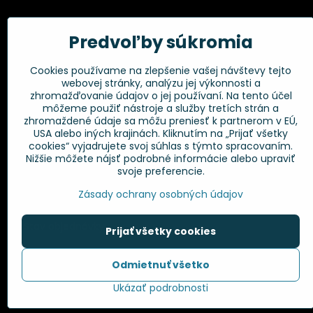
Kadernícke potreby, s.r.o.
Všetko 
Predvoľby súkromia
Fakturačné údaje:
Obchodné p
Cookies používame na zlepšenie vašej návštevy tejto
Postup pri r
Kadernícke potreby, s.r.o.
webovej stránky, analýzu jej výkonnosti a
Klincová 37
Odstúpenie 
zhromažďovanie údajov o jej používaní. Na tento účel
821 08 Bratislava
Ochrana os
môžeme použiť nástroje a služby tretích strán a
GPSR
zhromaždené údaje sa môžu preniesť k partnerom v EÚ,
+421 948 014 333
USA alebo iných krajinách. Kliknutím na „Prijať všetky
cookies“ vyjadrujete svoj súhlas s týmto spracovaním.
Nižšie môžete nájsť podrobné informácie alebo upraviť
info​@kadernickepotreby​.sk
svoje preferencie.
Objednávky
Zásady ochrany osobných údajov
Stav objednávky
Prijať všetky cookies
Odmietnuť všetko
©
2
Ukázať podrobnosti