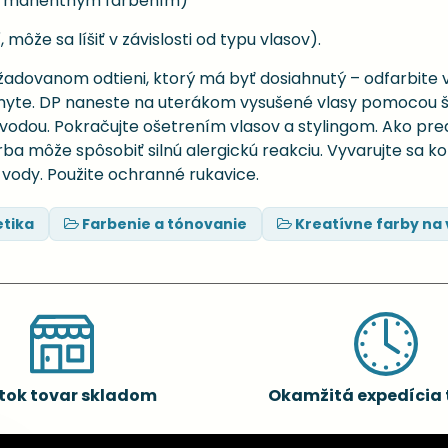
ermanentným farbením)
 môže sa líšiť v závislosti od typu vlasov).
ožadovanom odtieni, ktorý má byť dosiahnutý – odfarbite 
umyte. DP naneste na uterákom vysušené vlasy pomocou š
 vodou. Pokračujte ošetrením vlasov a stylingom. Ako pr
ba môže spôsobiť silnú alergickú reakciu. Vyvarujte sa k
vody. Použite ochranné rukavice.
tika
Farbenie a tónovanie
Kreatívne farby na 
tok tovar skladom
Okamžitá expedícia 