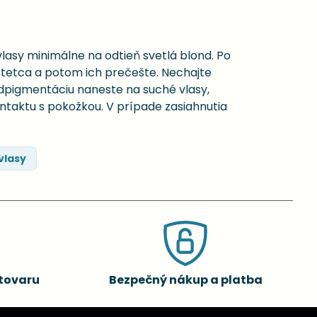
vlasy minimálne na odtieň svetlá blond. Po
tetca a potom ich prečešte. Nechajte
edpigmentáciu naneste na suché vlasy,
ontaktu s pokožkou. V prípade zasiahnutia
vlasy
tovaru
Bezpečný nákup a platba