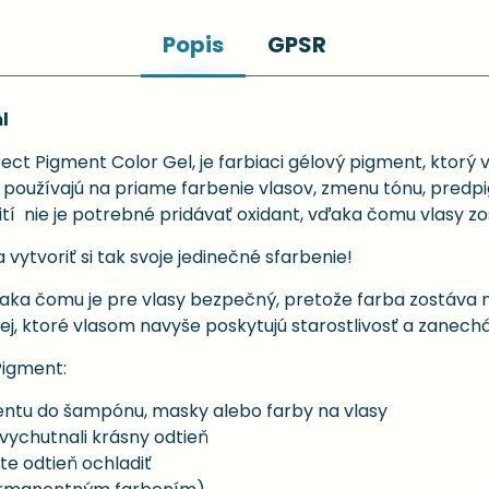
Popis
GPSR
l
rect Pigment Color Gel, je farbiaci gélový pigment, ktor
sa používajú na priame farbenie vlasov, zmenu tónu, pr
ití nie je potrebné pridávať oxidant, vďaka čomu vlasy z
ytvoriť si tak svoje jedinečné sfarbenie!
ďaka čomu je pre vlasy bezpečný, pretože farba zostáva 
ej, ktoré vlasom navyše poskytujú starostlivosť a zanechá
Pigment:
ntu do šampónu, masky alebo farby na vlasy
 vychutnali krásny odtieň
te odtieň ochladiť