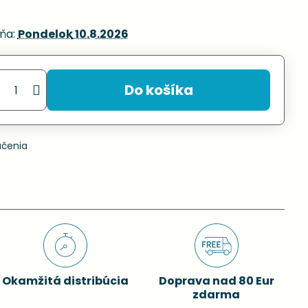
ňa:
Pondelok
10.8.2026
Do košíka
učenia
Okamžitá distribúcia
Doprava nad 80 Eur
zdarma