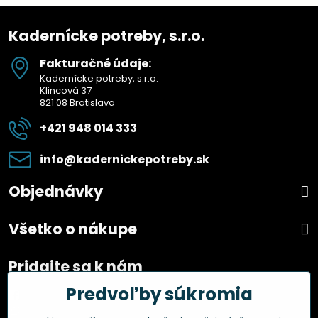
Kadernícke potreby, s.r.o.
Fakturačné údaje:
Kadernícke potreby, s.r.o.
Klincová 37
821 08 Bratislava
+421 948 014 333
info​@kadernickepotreby​.sk
Objednávky
Všetko o nákupe
Pridajte sa k nám
Predvoľby súkromia
Facebook
Instagram