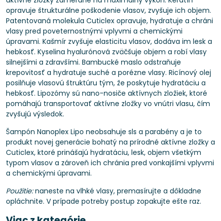
aktívne zložky zamerané na maximálny výkon. Keratín
opravuje štrukturálne poškodenie vlasov, zvyšuje ich objem.
Patentovaná molekula Cuticlex opravuje, hydratuje a chráni
vlasy pred poveternostnými vplyvmi a chemickými
úpravami. Kašmír zvyšuje elasticitu vlasov, dodáva im lesk a
hebkosť. Kyselina hyalurónová zväčšuje objem a robí vlasy
silnejšími a zdravšími. Bambucké maslo odstraňuje
krepovitosť a hydratuje suché a porézne vlasy. Ricínový olej
posilňuje vlasovú štruktúru tým, že poskytuje hydratáciu a
hebkosť. Lipozómy sú nano-nosiče aktívnych zložiek, ktoré
pomáhajú transportovať aktívne zložky vo vnútri vlasu, čím
zvyšujú výsledok.
Šampón Nanoplex Lipo neobsahuje sls a parabény a je to
produkt novej generácie bohatý na prírodné aktívne zložky a
Cuticlex, ktoré prinášajú hydratáciu, lesk, objem všetkým
typom vlasov a zároveň ich chránia pred vonkajšími vplyvmi
a chemickými úpravami.
Použitie:
naneste na vlhké vlasy, premasírujte a dôkladne
opláchnite. V prípade potreby postup zopakujte ešte raz.
Viac z kategórie