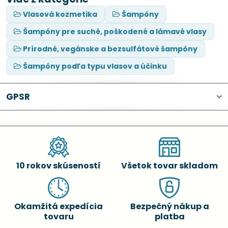
Vlasová kozmetika
Šampóny
Šampóny pre suché, poškodené a lámavé vlasy
Prírodné, vegánske a bezsulfátové šampóny
Šampóny podľa typu vlasov a účinku
GPSR
10 rokov skúseností
Všetok tovar skladom
Okamžitá expedícia
Bezpečný nákup a
tovaru
platba