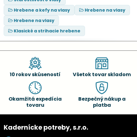
Hrebene a kefy na vlasy
Hrebene na vlasy
Hrebene na vlasy
Klasické a strihacie hrebene
10 rokov skúseností
Všetok tovar skladom
Okamžitá expedícia
Bezpečný nákup a
tovaru
platba
Kadernícke potreby, s.r.o.