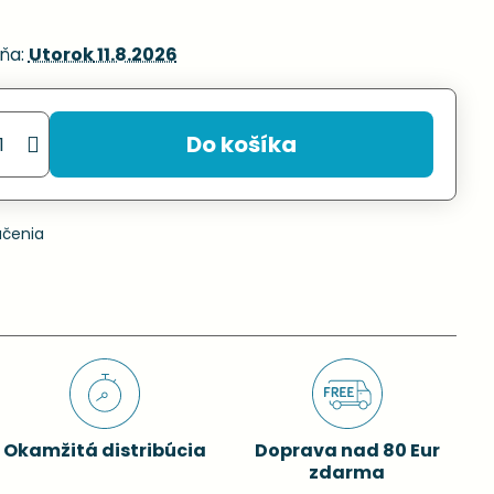
ňa:
Utorok
11.8.2026
Do košíka
učenia
Okamžitá distribúcia
Doprava nad 80 Eur
zdarma