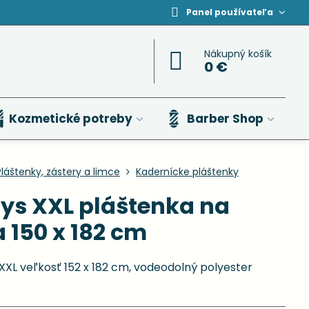
Panel používateľa
Nákupný košík
0 €
Kozmetické potreby
Barber Shop
Pláštenky, zástery a limce
Kadernícke pláštenky
ys XXL pláštenka na
 150 x 182 cm
XXL veľkosť 152 x 182 cm, vodeodolný polyester