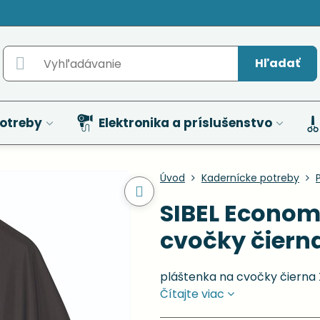
Hľadať
otreby
Elektronika a príslušenstvo
Úvod
Kadernícke potreby
SIBEL Econom
cvočky čierna
pláštenka na cvočky čierna 
Čítajte viac