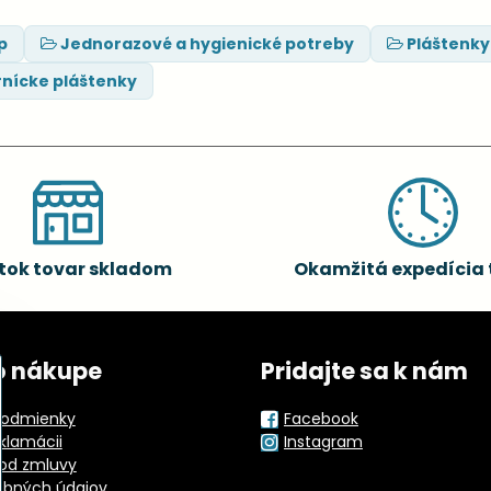
p
Jednorazové a hygienické potreby
Pláštenky
nícke pláštenky
tok tovar skladom
Okamžitá expedícia 
o nákupe
Pridajte sa k nám
odmienky
Facebook
eklamácii
Instagram
od zmluvy
obných údajov