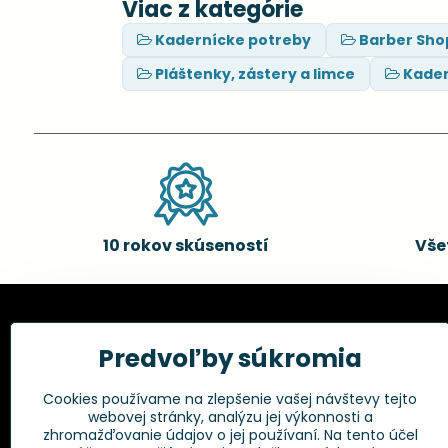
Viac z kategórie
Kadernícke potreby
Barber Sho
Pláštenky, zástery a limce
Kader
10 rokov skúseností
Vše
Kadernícke potreby, s.r.o.
Všetko 
Predvoľby súkromia
Fakturačné údaje:
Obchodné p
Cookies používame na zlepšenie vašej návštevy tejto
Postup pri r
Kadernícke potreby, s.r.o.
webovej stránky, analýzu jej výkonnosti a
Klincová 37
Odstúpenie 
zhromažďovanie údajov o jej používaní. Na tento účel
821 08 Bratislava
Ochrana os