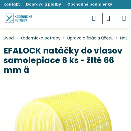
Kontakt
Doprava a platby
Obchodné podmienky
Úvod
Kadernícke potreby
Úprava a fixácia účesu
Natáč
EFALOCK natáčky do vlasov
samolepiace 6 ks - žlté 66
mm ä