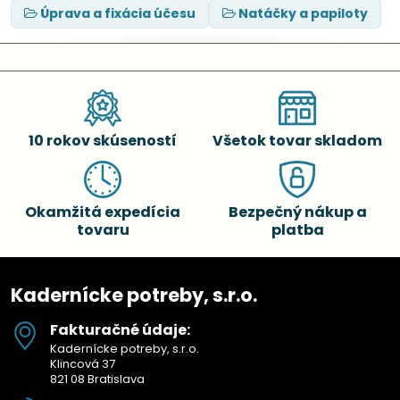
Úprava a fixácia účesu
Natáčky a papiloty
10 rokov skúseností
Všetok tovar skladom
Okamžitá expedícia
Bezpečný nákup a
tovaru
platba
Kadernícke potreby, s.r.o.
Fakturačné údaje:
Kadernícke potreby, s.r.o.
Klincová 37
821 08 Bratislava