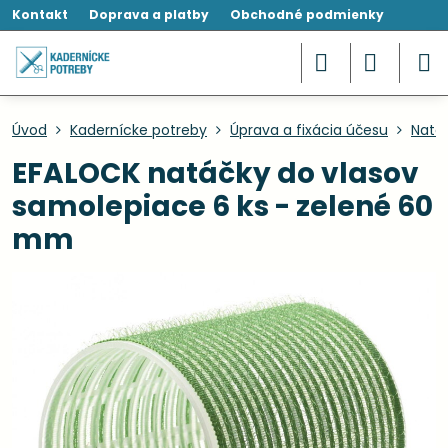
Kontakt
Doprava a platby
Obchodné podmienky
Úvod
Kadernícke potreby
Úprava a fixácia účesu
Natáč
EFALOCK natáčky do vlasov
samolepiace 6 ks - zelené 60
mm