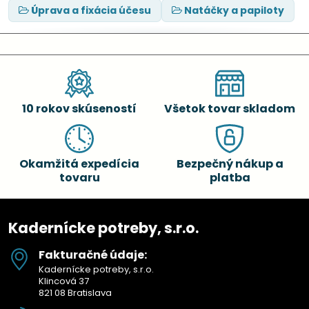
Úprava a fixácia účesu
Natáčky a papiloty
10 rokov skúseností
Všetok tovar skladom
Okamžitá expedícia
Bezpečný nákup a
tovaru
platba
Kadernícke potreby, s.r.o.
Fakturačné údaje:
Kadernícke potreby, s.r.o.
Klincová 37
821 08 Bratislava