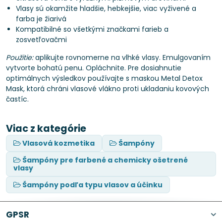
Vlasy sú okamžite hladšie, hebkejšie, viac vyživené a
farba je žiarivá
Kompatibilné so všetkými značkami farieb a
zosvetľovačmi
Použitie:
aplikujte rovnomerne na vlhké vlasy. Emulgovaním
vytvorte bohatú penu. Opláchnite. Pre dosiahnutie
optimálnych výsledkov používajte s maskou Metal Detox
Mask, ktorá chráni vlasové vlákno proti ukladaniu kovových
častíc.
Viac z kategórie
Vlasová kozmetika
Šampóny
Šampóny pre farbené a chemicky ošetrené
vlasy
Šampóny podľa typu vlasov a účinku
GPSR