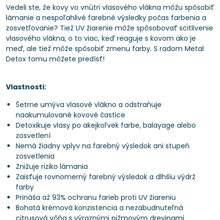
Vedeli ste, že kovy vo vnútri vlasového vlákna môžu spôsobiť
lámanie a nespoľahlivé farebné výsledky počas farbenia a
zosvetľovanie? Tiež UV žiarenie môže spôsobovať scitlivenie
vlasového vlákna, o to viac, keď reaguje s kovom ako je
meď, ale tiež môže spôsobiť zmenu farby. S radom Metal
Detox tomu môžete predísť!
Vlastnosti:
Šetrne umýva vlasové vlákno a odstraňuje
naakumulované kovové častice
Detoxikuje vlasy po akejkoľvek farbe, balayage alebo
zosvetlení
Nemá žiadny vplyv na farebný výsledok ani stupeň
zosvetlenia
Znižuje riziko lámania
Zaisťuje rovnomerný farebný výsledok a dlhšiu výdrž
farby
Prináša až 93% ochranu farieb proti UV žiareniu
Bohatá krémová konzistencia a nezabudnuteľná
citrusová vôňa s výraznými pižmovým drevinami