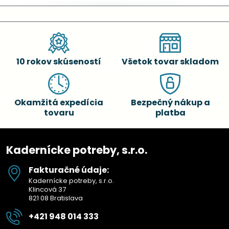
10 rokov skúseností
Všetok tovar skladom
Okamžitá expedícia
Bezpečný nákup a
tovaru
platba
Kadernícke potreby, s.r.o.
Fakturačné údaje:
Kadernícke potreby, s.r.o.
Klincová 37
821 08 Bratislava
+421 948 014 333