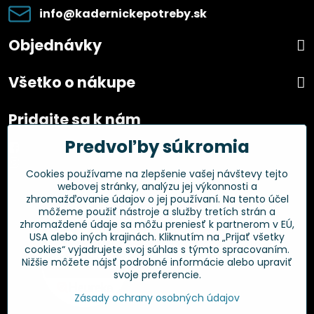
info​@kadernickepotreby​.sk
Objednávky
Všetko o nákupe
Pridajte sa k nám
Predvoľby súkromia
Facebook
Instagram
Cookies používame na zlepšenie vašej návštevy tejto
webovej stránky, analýzu jej výkonnosti a
Overené zákazníkmi
zhromažďovanie údajov o jej používaní. Na tento účel
môžeme použiť nástroje a služby tretích strán a
zhromaždené údaje sa môžu preniesť k partnerom v EÚ,
USA alebo iných krajinách. Kliknutím na „Prijať všetky
cookies“ vyjadrujete svoj súhlas s týmto spracovaním.
Nižšie môžete nájsť podrobné informácie alebo upraviť
svoje preferencie.
Zásady ochrany osobných údajov