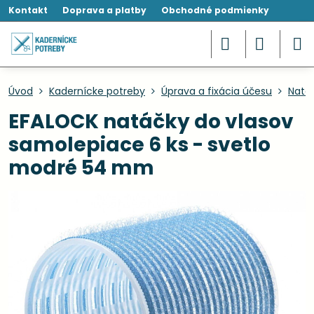
Kontakt
Doprava a platby
Obchodné podmienky
Úvod
Kadernícke potreby
Úprava a fixácia účesu
Natáč
EFALOCK natáčky do vlasov
samolepiace 6 ks - svetlo
modré 54 mm