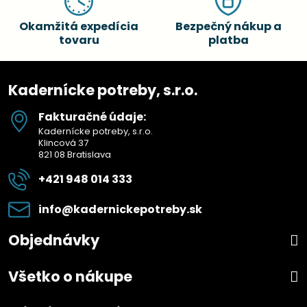
Okamžitá expedícia
Bezpečný nákup a
tovaru
platba
Kadernícke potreby, s.r.o.
Fakturačné údaje:
Kadernícke potreby, s.r.o.
Klincová 37
821 08 Bratislava
+421 948 014 333
info​@kadernickepotreby​.sk
Objednávky
Všetko o nákupe