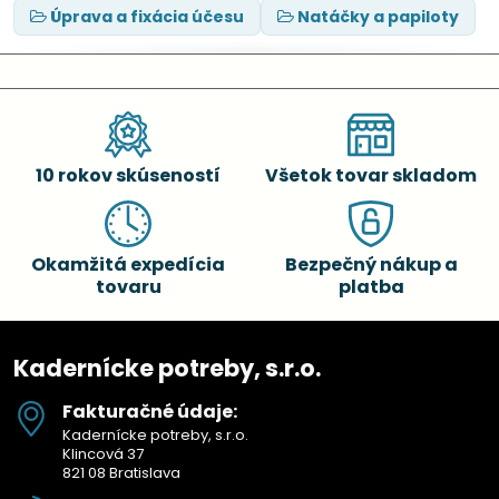
Úprava a fixácia účesu
Natáčky a papiloty
10 rokov skúseností
Všetok tovar skladom
Okamžitá expedícia
Bezpečný nákup a
tovaru
platba
Kadernícke potreby, s.r.o.
Fakturačné údaje:
Kadernícke potreby, s.r.o.
Klincová 37
821 08 Bratislava