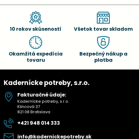
10 rokov skúseností
Všetok tovar skladom
Okamžitá expedícia
Bezpečný nákup a
tovaru
platba
Kadernícke potreby, s.r.o.
Fakturačné údaje:
Kadernícke potreby, s.r.o.
Klincová 37
821 08 Bratislava
+421 948 014 333
info​@kadernickepotreby​.sk