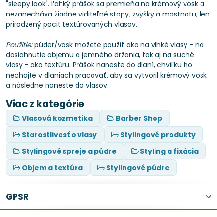
"sleepy look". Ľahký prášok sa premieňa na krémový vosk a
nezanecháva žiadne viditeľné stopy, zvyšky a mastnotu, len
prirodzený pocit textúrovaných vlasov.
Použitie:
púder/vosk možete použiť ako na vlhké vlasy - na
dosiahnutie objemu a jemného držania, tak aj na suché
vlasy - ako textúru. Prášok naneste do dlaní, chvíľku ho
nechajte v dlaniach pracovať, aby sa vytvoril krémový vosk
a následne naneste do vlasov.
Viac z kategórie
Vlasová kozmetika
Barber Shop
Starostlivosť o vlasy
Stylingové produkty
Stylingové spreje a púdre
Styling a fixácia
Objem a textúra
Stylingové púdre
GPSR