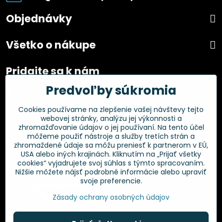
Objednávky
Všetko o nákupe
Pridajte sa k nám
Predvoľby súkromia
Facebook
Instagram
Cookies používame na zlepšenie vašej návštevy tejto
webovej stránky, analýzu jej výkonnosti a
Overené zákazníkmi
zhromažďovanie údajov o jej používaní. Na tento účel
môžeme použiť nástroje a služby tretích strán a
zhromaždené údaje sa môžu preniesť k partnerom v EÚ,
USA alebo iných krajinách. Kliknutím na „Prijať všetky
cookies“ vyjadrujete svoj súhlas s týmto spracovaním.
Nižšie môžete nájsť podrobné informácie alebo upraviť
svoje preferencie.
Zásady ochrany osobných údajov