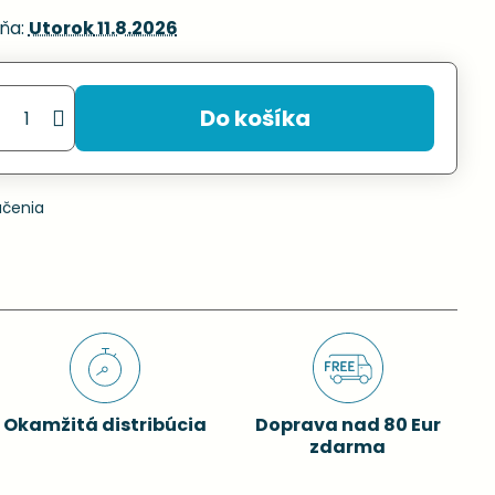
ňa:
Utorok
11.8.2026
Do košíka
učenia
Okamžitá distribúcia
Doprava nad 80 Eur
zdarma