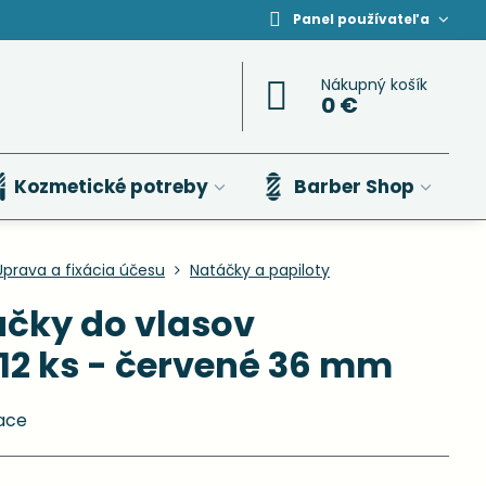
Panel používateľa
Nákupný košík
0 €
Kozmetické potreby
Barber Shop
Úprava a fixácia účesu
Natáčky a papiloty
čky do vlasov
12 ks - červené 36 mm
ace