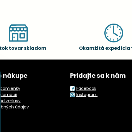
tok tovar skladom
Okamžitá expedícia 
o nákupe
Pridajte sa k nám
odmienky
Facebook
eklamácii
Instagram
od zmluvy
obných údajov