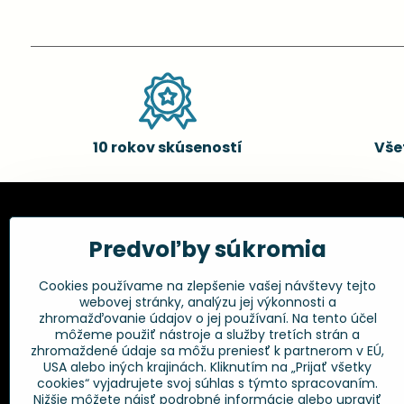
10 rokov skúseností
Vše
Kadernícke potreby, s.r.o.
Všetko 
Predvoľby súkromia
Fakturačné údaje:
Obchodné p
Cookies používame na zlepšenie vašej návštevy tejto
Postup pri r
Kadernícke potreby, s.r.o.
webovej stránky, analýzu jej výkonnosti a
Klincová 37
Odstúpenie 
zhromažďovanie údajov o jej používaní. Na tento účel
821 08 Bratislava
Ochrana os
môžeme použiť nástroje a služby tretích strán a
GPSR
zhromaždené údaje sa môžu preniesť k partnerom v EÚ,
+421 948 014 333
USA alebo iných krajinách. Kliknutím na „Prijať všetky
cookies“ vyjadrujete svoj súhlas s týmto spracovaním.
Nižšie môžete nájsť podrobné informácie alebo upraviť
info​@kadernickepotreby​.sk