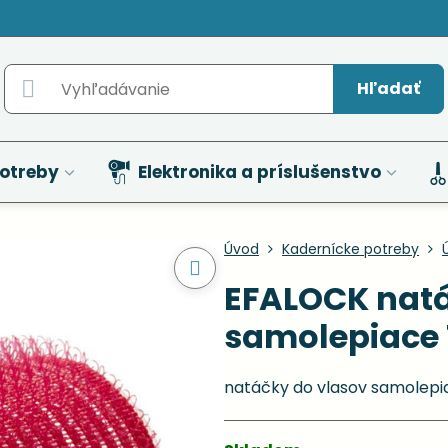
Hľadať
otreby
Elektronika a príslušenstvo
Úvod
Kadernícke potreby
EFALOCK natá
samolepiace 
natáčky do vlasov samolepi