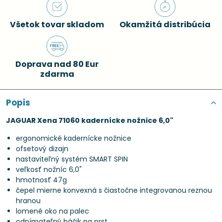
Všetok tovar skladom
Okamžitá distribúcia
Doprava nad 80 Eur
zdarma
Popis
JAGUAR Xena 71060 kadernícke nožnice 6,0"
ergonomické kadernícke nožnice
ofsetový dizajn
nastaviteľný systém SMART SPIN
veľkosť nožníc 6,0"
hmotnosť 47g
čepel mierne konvexná s čiastočne integrovanou reznou
hranou
lomené oko na palec
odnímateľný háčik na prst