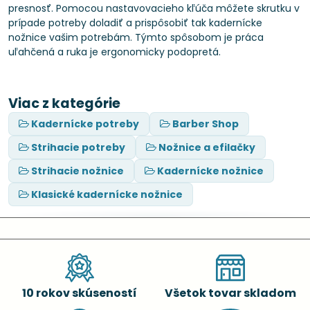
presnosť. Pomocou nastavovacieho kľúča môžete skrutku v
prípade potreby doladiť a prispôsobiť tak kadernícke
nožnice vašim potrebám. Týmto spôsobom je práca
uľahčená a ruka je ergonomicky podopretá.
Viac z kategórie
Kadernícke potreby
Barber Shop
Strihacie potreby
Nožnice a efilačky
Strihacie nožnice
Kadernícke nožnice
Klasické kadernícke nožnice
10 rokov skúseností
Všetok tovar skladom