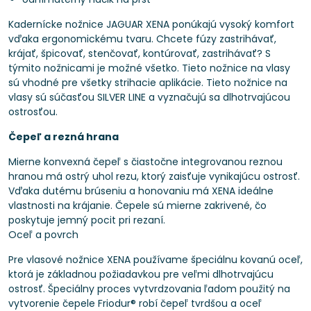
Kadernícke nožnice JAGUAR XENA ponúkajú vysoký komfort
vďaka ergonomickému tvaru. Chcete fúzy zastrihávať,
krájať, špicovať, stenčovať, kontúrovať, zastrihávať? S
týmito nožnicami je možné všetko. Tieto nožnice na vlasy
sú vhodné pre všetky strihacie aplikácie. Tieto nožnice na
vlasy sú súčasťou SILVER LINE a vyznačujú sa dlhotrvajúcou
ostrosťou.
Čepeľ a rezná hrana
Mierne konvexná čepeľ s čiastočne integrovanou reznou
hranou má ostrý uhol rezu, ktorý zaisťuje vynikajúcu ostrosť.
Vďaka dutému brúseniu a honovaniu má XENA ideálne
vlastnosti na krájanie. Čepele sú mierne zakrivené, čo
poskytuje jemný pocit pri rezaní.
Oceľ a povrch
Pre vlasové nožnice XENA používame špeciálnu kovanú oceľ,
ktorá je základnou požiadavkou pre veľmi dlhotrvajúcu
ostrosť. Špeciálny proces vytvrdzovania ľadom použitý na
vytvorenie čepele Friodur® robí čepeľ tvrdšou a oceľ