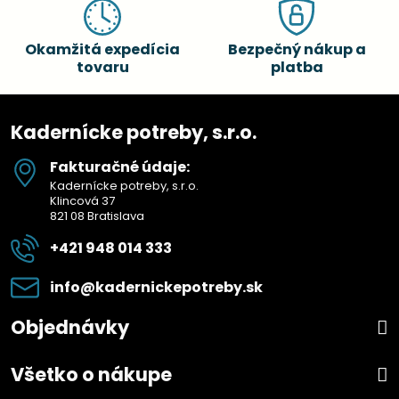
Okamžitá expedícia
Bezpečný nákup a
tovaru
platba
Kadernícke potreby, s.r.o.
Fakturačné údaje:
Kadernícke potreby, s.r.o.
Klincová 37
821 08 Bratislava
+421 948 014 333
info​@kadernickepotreby​.sk
Objednávky
Všetko o nákupe