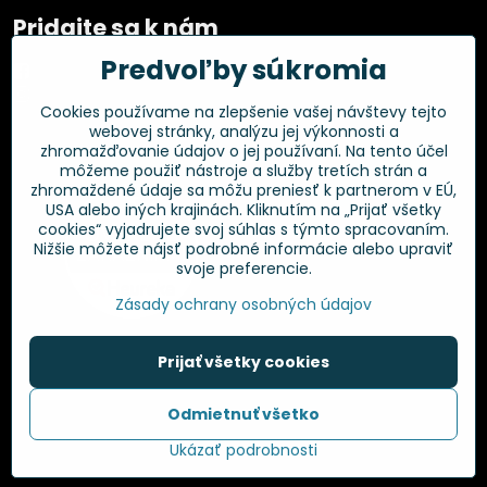
Pridajte sa k nám
Predvoľby súkromia
Facebook
Instagram
Cookies používame na zlepšenie vašej návštevy tejto
webovej stránky, analýzu jej výkonnosti a
Overené zákazníkmi
zhromažďovanie údajov o jej používaní. Na tento účel
môžeme použiť nástroje a služby tretích strán a
zhromaždené údaje sa môžu preniesť k partnerom v EÚ,
USA alebo iných krajinách. Kliknutím na „Prijať všetky
cookies“ vyjadrujete svoj súhlas s týmto spracovaním.
Nižšie môžete nájsť podrobné informácie alebo upraviť
svoje preferencie.
Zásady ochrany osobných údajov
Prijať všetky cookies
Odmietnuť všetko
©
2026
Copyright
Predvoľby súkromia
Zásady ochrany osobných údajov
Ukázať podrobnosti
Vytvorené pomocou:
BiznisWeb.sk