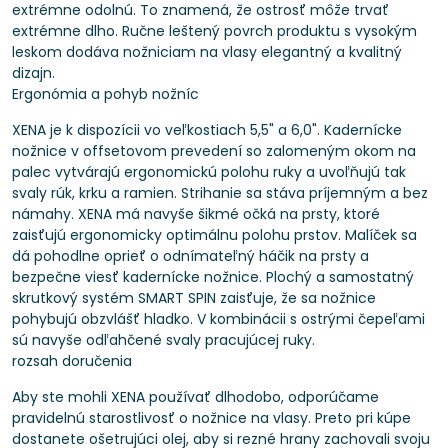
extrémne odolnú. To znamená, že ostrosť môže trvať
extrémne dlho. Ručne leštený povrch produktu s vysokým
leskom dodáva nožniciam na vlasy elegantný a kvalitný
dizajn.
Ergonómia a pohyb nožníc
XENA je k dispozícii vo veľkostiach 5,5" a 6,0". Kadernícke
nožnice v offsetovom prevedení so zalomeným okom na
palec vytvárajú ergonomickú polohu ruky a uvoľňujú tak
svaly rúk, krku a ramien. Strihanie sa stáva príjemným a bez
námahy. XENA má navyše šikmé očká na prsty, ktoré
zaisťujú ergonomicky optimálnu polohu prstov. Malíček sa
dá pohodlne oprieť o odnímateľný háčik na prsty a
bezpečne viesť kadernícke nožnice. Plochý a samostatný
skrutkový systém SMART SPIN zaisťuje, že sa nožnice
pohybujú obzvlášť hladko. V kombinácii s ostrými čepeľami
sú navyše odľahčené svaly pracujúcej ruky.
rozsah doručenia
Aby ste mohli XENA používať dlhodobo, odporúčame
pravidelnú starostlivosť o nožnice na vlasy. Preto pri kúpe
dostanete ošetrujúci olej, aby si rezné hrany zachovali svoju