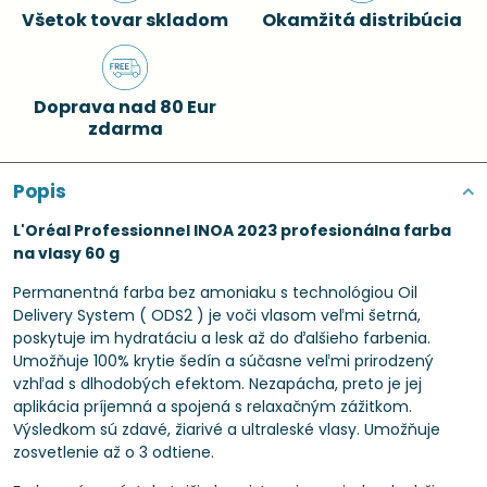
Všetok tovar skladom
Okamžitá distribúcia
Doprava nad 80 Eur
zdarma
Popis
L'Oréal Professionnel INOA 2023 profesionálna farba
na vlasy 60 g
Permanentná farba bez amoniaku s technológiou Oil
Delivery System ( ODS2 ) je voči vlasom veľmi šetrná,
poskytuje im hydratáciu a lesk až do ďalšieho farbenia.
Umožňuje 100% krytie šedín a súčasne veľmi prirodzený
vzhľad s dlhodobých efektom. Nezapácha, preto je jej
aplikácia príjemná a spojená s relaxačným zážitkom.
Výsledkom sú zdavé, žiarivé a ultraleské vlasy. Umožňuje
zosvetlenie až o 3 odtiene.