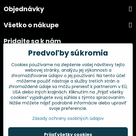
Objednávky
Všetko o nákupe
Pridajte sa k nám
Predvoľby súkromia
Facebook
Instagram
Cookies používame na zlepšenie vašej návštevy tejto
webovej stránky, analýzu jej výkonnosti a
Overené zákazníkmi
zhromažďovanie údajov o jej používaní. Na tento účel
môžeme použiť nástroje a služby tretích strán a
zhromaždené údaje sa môžu preniesť k partnerom v EÚ,
USA alebo iných krajinách. Kliknutím na „Prijať všetky
cookies“ vyjadrujete svoj súhlas s týmto spracovaním.
Nižšie môžete nájsť podrobné informácie alebo upraviť
svoje preferencie.
Zásady ochrany osobných údajov
Prijať všetky cookies