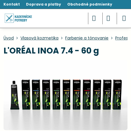
Kontakt
Doprava a platby
Obchodné podmienky
Úvod
Vlasová kozmetika
Farbenie a tónovanie
Profesi
L'ORÉAL INOA 7.4 - 60 g