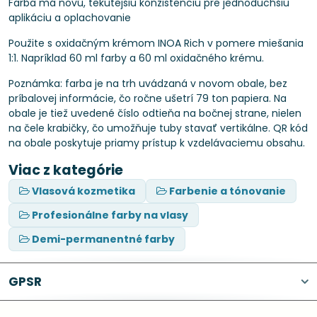
Farba má novú, tekutejšiu konzistenciu pre jednoduchšiu
aplikáciu a oplachovanie
Použite s oxidačným krémom INOA Rich v pomere miešania
1:1. Napríklad 60 ml farby a 60 ml oxidačného krému.
Poznámka: farba je na trh uvádzaná v novom obale, bez
príbalovej informácie, čo ročne ušetrí 79 ton papiera. Na
obale je tiež uvedené číslo odtieňa na bočnej strane, nielen
na čele krabičky, čo umožňuje tuby stavať vertikálne. QR kód
na obale poskytuje priamy prístup k vzdelávaciemu obsahu.
Viac z kategórie
Vlasová kozmetika
Farbenie a tónovanie
Profesionálne farby na vlasy
Demi-permanentné farby
GPSR