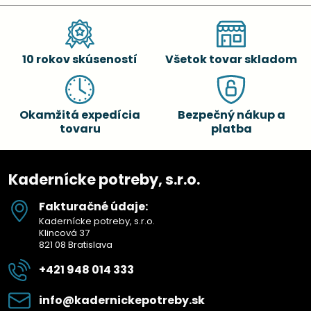
10 rokov skúseností
Všetok tovar skladom
Okamžitá expedícia
Bezpečný nákup a
tovaru
platba
Kadernícke potreby, s.r.o.
Fakturačné údaje:
Kadernícke potreby, s.r.o.
Klincová 37
821 08 Bratislava
+421 948 014 333
info​@kadernickepotreby​.sk