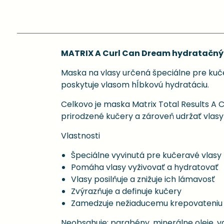
MATRIX A Curl Can Dream hydratačný 
Maska na vlasy určená špeciálne pre kuče
poskytuje vlasom hĺbkovú hydratáciu.
Celkovo je maska Matrix Total Results A 
prirodzené kučery a zároveň udržať vlas
Vlastnosti
Špeciálne vyvinutá pre kučeravé vlasy
Pomáha vlasy vyživovať a hydratovať
Vlasy posilňuje a znižuje ich lámavosť
Zvýrazňuje a definuje kučery
Zamedzuje nežiaducemu krepovateniu 
Neobsahuje: parabény, minerálne oleje, va