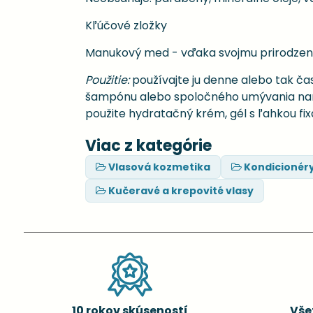
Kľúčové zložky
Manukový med - vďaka svojmu prirodzene
Použitie:
používajte ju denne alebo tak čas
šampónu alebo spoločného umývania nane
použite hydratačný krém, gél s ľahkou fixá
Viac z kategórie
Vlasová kozmetika
Kondicionér
Kučeravé a krepovité vlasy
10 rokov skúseností
Vše