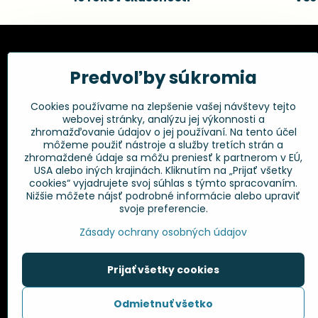
Kadernícke potreby, s.r.o.
Všetko 
Predvoľby súkromia
Fakturačné údaje:
Obchodné p
Cookies používame na zlepšenie vašej návštevy tejto
Postup pri r
Kadernícke potreby, s.r.o.
webovej stránky, analýzu jej výkonnosti a
Klincová 37
Odstúpenie 
zhromažďovanie údajov o jej používaní. Na tento účel
821 08 Bratislava
Ochrana os
môžeme použiť nástroje a služby tretích strán a
GPSR
zhromaždené údaje sa môžu preniesť k partnerom v EÚ,
+421 948 014 333
USA alebo iných krajinách. Kliknutím na „Prijať všetky
cookies“ vyjadrujete svoj súhlas s týmto spracovaním.
Nižšie môžete nájsť podrobné informácie alebo upraviť
info​@kadernickepotreby​.sk
svoje preferencie.
Objednávky
Zásady ochrany osobných údajov
Stav objednávky
Prijať všetky cookies
Odmietnuť všetko