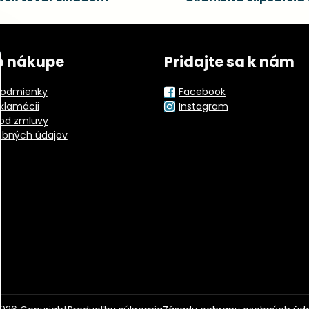
o nákupe
Pridajte sa k nám
odmienky
Facebook
eklamácii
Instagram
od zmluvy
obných údajov