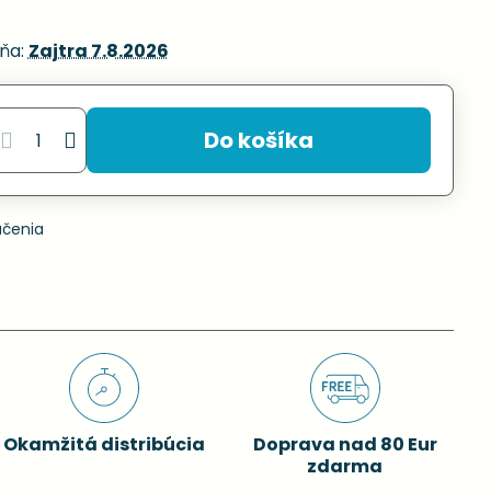
ňa:
Zajtra
7.8.2026
Do košíka
učenia
Okamžitá distribúcia
Doprava nad 80 Eur
zdarma