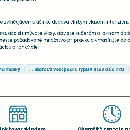
 zvlhčujúcemu účinku dodáva vlnitým vlasom intenzívnu 
to, ako si umývate vlasy, aby ste kučerám a lokniam dodal
ste požadované množstvo prípravku a vmasírujte do dĺ
ciou a ľahký olej.
y a masky
Starostlivosť podľa typu vlasov a účinku
tok tovar skladom
Okamžitá expedícia 