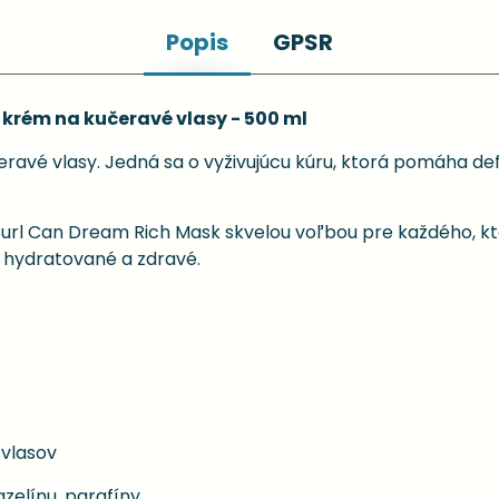
Popis
GPSR
krém na kučeravé vlasy - 500 ml
ravé vlasy. Jedná sa o vyživujúcu kúru, ktorá pomáha def
Curl Can Dream Rich Mask skvelou voľbou pre každého, kt
y hydratované a zdravé.
vlasov
zelínu, parafíny