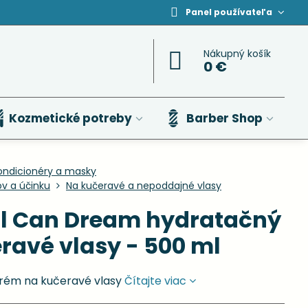
Panel používateľa
Nákupný košík
0 €
Kozmetické potreby
Barber Shop
ondicionéry a masky
ov a účinku
Na kučeravé a nepoddajné vlasy
l Can Dream hydratačný
ravé vlasy - 500 ml
rém na kučeravé vlasy
Čítajte viac