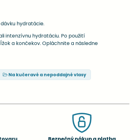
dávku hydratácie.
i intenzívnu hydratáciu. Po použití
žok a končekov. Opláchnite a následne
Na kučeravé a nepoddajné vlasy
tovaru
Bezpečný nákup a platba