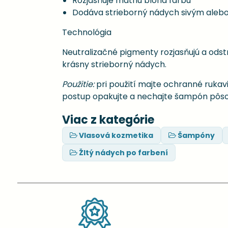
Rozjasňuje matnú blond farbu
Dodáva strieborný nádych sivým aleb
Technológia
Neutralizačné pigmenty rozjasňujú a odst
krásny strieborný nádych.
Použitie:
pri použití majte ochranné ruka
postup opakujte a nechajte šampón pôsob
Viac z kategórie
Vlasová kozmetika
Šampóny
Žltý nádych po farbení