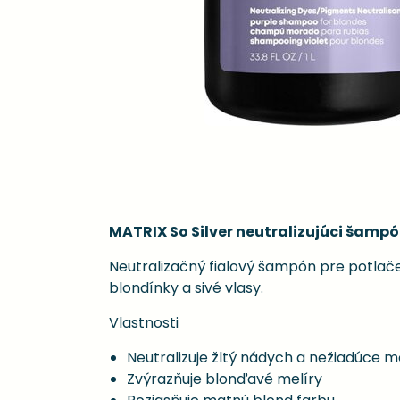
MATRIX So Silver neutralizujúci šampón
Neutralizačný fialový šampón pre potlače
blondínky a sivé vlasy.
Vlastnosti
Neutralizuje žltý nádych a nežiadúce 
Zvýrazňuje blonďavé melíry