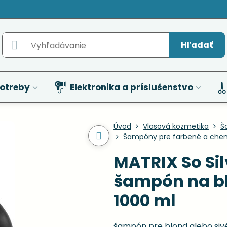
Hľadať
otreby
Elektronika a príslušenstvo
Úvod
Vlasová kozmetika
Š
Šampóny pre farbené a chem
MATRIX So Sil
šampón na bl
1000 ml
šampón pre blond alebo sivé 