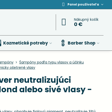
Panel používateľa
Nákupný košík
0 €
Kozmetické potreby
Barber Shop
ampóny
Šampóny podľa typu vlasov a účinku
icky ošetrené vlasy
ver neutralizujúci
ond alebo sivé vlasy -
vlasy, obsahuje fialový pigment, neutralizuje žltý