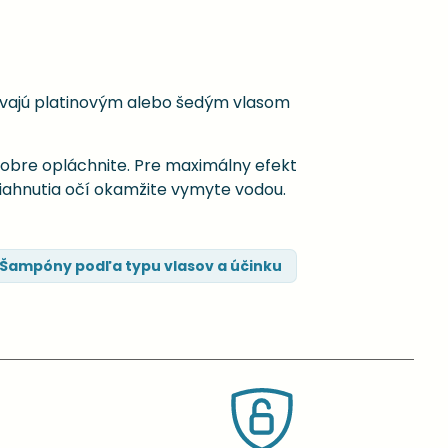
davajú platinovým alebo šedým vlasom
obre opláchnite. Pre maximálny efekt
iahnutia očí okamžite vymyte vodou.
Šampóny podľa typu vlasov a účinku