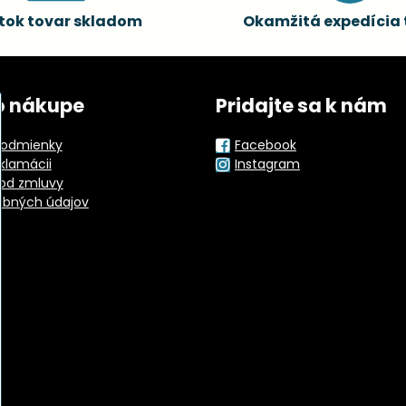
tok tovar skladom
Okamžitá expedícia 
o nákupe
Pridajte sa k nám
odmienky
Facebook
eklamácii
Instagram
od zmluvy
obných údajov