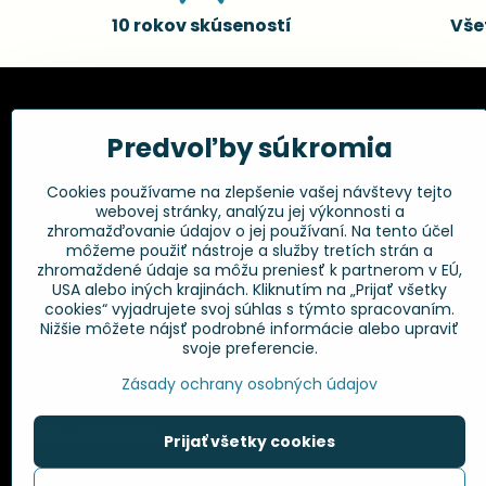
10 rokov skúseností
Vše
Kadernícke potreby, s.r.o.
Všetko 
Predvoľby súkromia
Fakturačné údaje:
Obchodné p
Cookies používame na zlepšenie vašej návštevy tejto
Postup pri r
Kadernícke potreby, s.r.o.
webovej stránky, analýzu jej výkonnosti a
Klincová 37
Odstúpenie 
zhromažďovanie údajov o jej používaní. Na tento účel
821 08 Bratislava
Ochrana os
môžeme použiť nástroje a služby tretích strán a
GPSR
zhromaždené údaje sa môžu preniesť k partnerom v EÚ,
+421 948 014 333
USA alebo iných krajinách. Kliknutím na „Prijať všetky
cookies“ vyjadrujete svoj súhlas s týmto spracovaním.
Nižšie môžete nájsť podrobné informácie alebo upraviť
info​@kadernickepotreby​.sk
svoje preferencie.
Objednávky
Zásady ochrany osobných údajov
Stav objednávky
Prijať všetky cookies