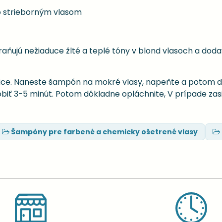
o strieborným vlasom
raňujú nežiaduce žlté a teplé tóny v blond vlasoch a do
vice. Naneste šampón na mokré vlasy, napeňte a potom d
iť 3-5 minút. Potom dôkladne opláchnite, V prípade zas
Šampóny pre farbené a chemicky ošetrené vlasy