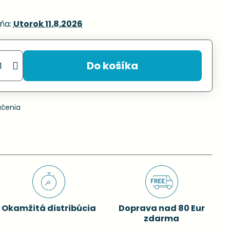
ňa:
Utorok
11.8.2026
Do košíka
učenia
Okamžitá distribúcia
Doprava nad 80 Eur
zdarma