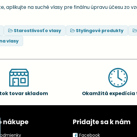
e, aplikujte na suché vlasy pre finálnu úpravu účesu zo vz
Starostlivosť o vlasy
Stylingové produkty
na vlasy
tok tovar skladom
Okamžitá expedícia 
o nákupe
Pridajte sa k nám
odmienky
Facebook