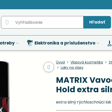
Hľadať
otreby
Elektronika a príslušenstvo
Úvod
Vlasová kozmetika
St
Laky na vlasy
MATRIX Vavoo
Hold extra si
extra silný rýchloschnúci lak