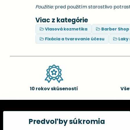
Použitie:
pred použitím starostlivo potrast
Viac z kategórie
Vlasová kozmetika
Barber Shop
Fixácia a tvarovanie účesu
Laky 
10 rokov skúseností
Vše
Kadernícke potreby, s.r.o.
Všetko 
Predvoľby súkromia
Fakturačné údaje:
Obchodné p