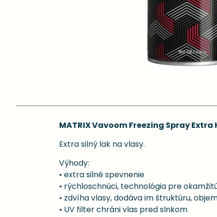
MATRIX Vavoom Freezing Spray Extra Ho
Extra silný lak na vlasy.
Výhody:
• extra silné spevnenie
• rýchloschnúci, technológia pre okamžitú
• zdvíha vlasy, dodáva im štruktúru, obje
• UV filter chráni vlas pred slnkom