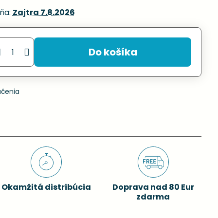
ňa:
Zajtra
7.8.2026
Do košíka
učenia
Okamžitá distribúcia
Doprava nad 80 Eur
zdarma