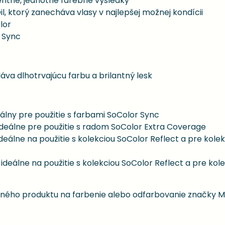
tentné, jednotné farebné výsledky
 ktorý zanecháva vlasy v najlepšej možnej kondícii
lor
r Sync
áva dlhotrvajúcu farbu a brilantný lesk
deálny pre použitie s farbami SoColor Sync
 ideálne pre použitie s radom SoColor Extra Coverage
 ideálne na použitie s kolekciou SoColor Reflect a pre ko
, ideálne na použitie s kolekciou SoColor Reflect a pre k
ého produktu na farbenie alebo odfarbovanie značky Ma