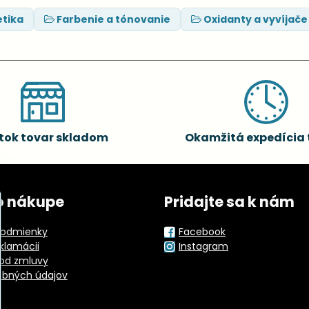
tika
Farbenie a tónovanie
Oxidanty a vyvíjače
tok tovar skladom
Okamžitá expedícia 
o nákupe
Pridajte sa k nám
odmienky
Facebook
eklamácii
Instagram
od zmluvy
obných údajov