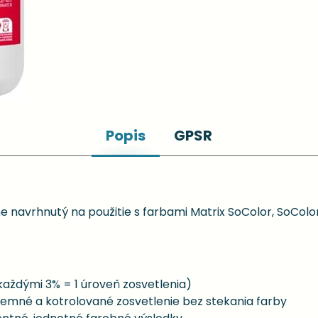
Popis
GPSR
ne navrhnutý na použitie s farbami Matrix SoColor, SoCol
 každými 3% = 1 úroveň zosvetlenia)
 jemné a kotrolované zosvetlenie bez stekania farby