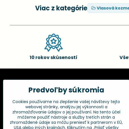
Viac z kategórie
Vlasová kozme
10 rokov skúseností
Vše
Kadernícke potreby, s.r.o.
Všetko 
Predvoľby súkromia
Fakturačné údaje:
Obchodné p
Cookies používame na zlepšenie vašej návštevy tejto
Postup pri r
Kadernícke potreby, s.r.o.
webovej stránky, analýzu jej výkonnosti a
Klincová 37
Odstúpenie 
zhromažďovanie údajov o jej používaní. Na tento účel
821 08 Bratislava
Ochrana os
môžeme použiť nástroje a služby tretích strán a
GPSR
zhromaždené údaje sa môžu preniesť k partnerom v EÚ,
+421 948 014 333
USA alebo iných krajinách. Kliknutím na „Prijať všetky