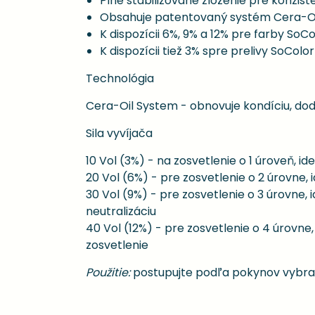
Plne stabilizované zloženie pre konzis
Obsahuje patentovaný systém Cera-Oil,
K dispozícii 6%, 9% a 12% pre farby SoCo
K dispozícii tiež 3% spre prelivy SoColo
Technológia
Cera-Oil System - obnovuje kondíciu, dod
Sila vyvíjača
10 Vol (3%) - na zosvetlenie o 1 úroveň, i
20 Vol (6%) - pre zosvetlenie o 2 úrovne,
30 Vol (9%) - pre zosvetlenie o 3 úrovne,
neutralizáciu
40 Vol (12%) - pre zosvetlenie o 4 úrovne
zosvetlenie
Použitie:
postupujte podľa pokynov vybran