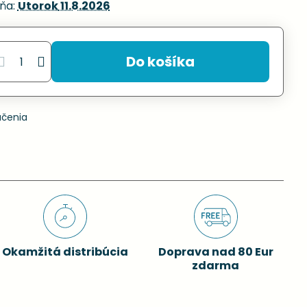
ňa:
Utorok
11.8.2026
Do košíka
učenia
Okamžitá distribúcia
Doprava nad 80 Eur
zdarma