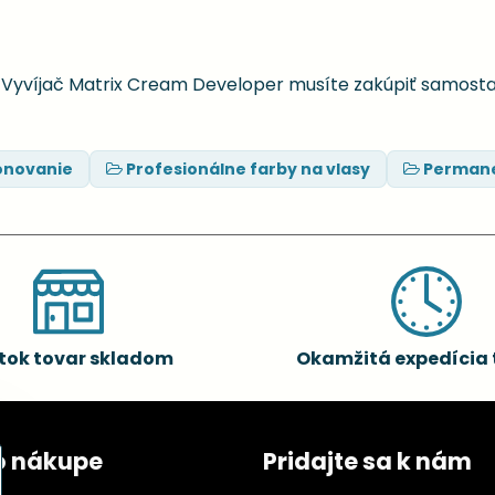
. Vyvíjač Matrix Cream Developer musíte zakúpiť samost
ónovanie
Profesionálne farby na vlasy
Permane
tok tovar skladom
Okamžitá expedícia 
o nákupe
Pridajte sa k nám