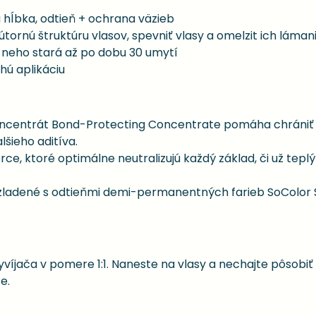
á hĺbka, odtieň + ochrana väzieb
rnú štruktúru vlasov, spevniť vlasy a omelzit ich láman
o neho stará až po dobu 30 umytí
ú aplikáciu
ncentrát Bond-Protecting Concentrate pomáha chrániť a 
šieho aditíva.
, ktoré optimálne neutralizujú každý základ, či už teplý 
 zladené s odtieňmi demi-permanentných farieb SoColor 
yvíjača v pomere 1:1. Naneste na vlasy a nechajte pôsobiť
e.