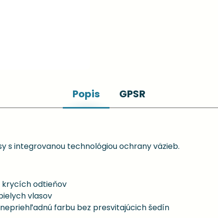
Popis
GPSR
y s integrovanou technológiou ochrany väzieb.
 krycích odtieňov
bielych vlasov
, nepriehľadnú farbu bez presvitajúcich šedín