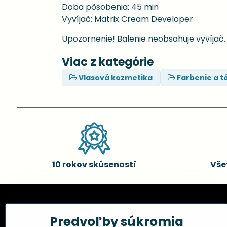
Doba pôsobenia: 45 min
Vyvíjač: Matrix Cream Developer
Upozornenie! Balenie neobsahuje vyvíjač
Viac z kategórie
Vlasová kozmetika
Farbenie a t
10 rokov skúseností
Vše
Kadernícke potreby, s.r.o.
Všetko 
Predvoľby súkromia