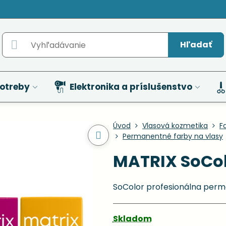
Hľadať
otreby
Elektronika a príslušenstvo
Úvod
Vlasová kozmetika
F
Permanentné farby na vlasy
MATRIX SoCol
SoColor profesionálna perm
Skladom