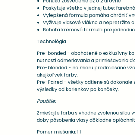
Ponúka zosvetlenie až o 2 úrovne
Poskytuje všetko v jednej tube: farebn
Vylepšená formula pomáha chrániť vnúto
Vyživuje vlasové vlákno a nepretržite 
Bohatá krémová formula pre jednoduch
Technológia
Pre-bonded - obohatené o exkluzívny ko
nutnosti odmeriavania a primiešavania ďal
Pre-blended - na mieru predmiešané vzorce
akejkoľvek farby.
Pre-Paired - všetky odtiene sú dokonale
výsledky od korienkov po končeky.
Použitie:
Zmiešajte farbu s vhodne zvolenou silou v
doby pôsobenia vlasy dôkladne opláchnit
Pomer miešania: 1:1