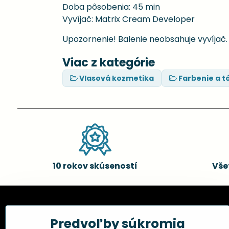
Doba pôsobenia: 45 min
Vyvíjač: Matrix Cream Developer
Upozornenie! Balenie neobsahuje vyvíjač
Viac z kategórie
Vlasová kozmetika
Farbenie a t
10 rokov skúseností
Vše
Kadernícke potreby, s.r.o.
Všetko 
Predvoľby súkromia