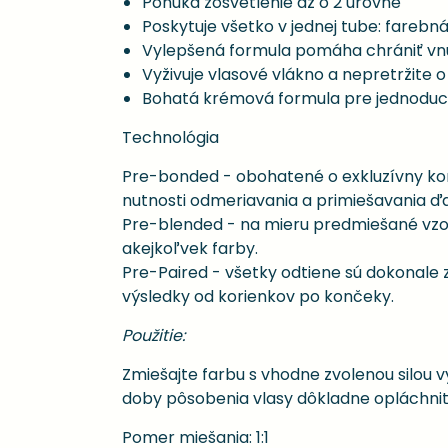
Ponúka zosvetlenie až o 2 úrovne
Poskytuje všetko v jednej tube: farebn
Vylepšená formula pomáha chrániť vnúto
Vyživuje vlasové vlákno a nepretržite 
Bohatá krémová formula pre jednoduch
Technológia
Pre-bonded - obohatené o exkluzívny ko
nutnosti odmeriavania a primiešavania ďal
Pre-blended - na mieru predmiešané vzorce
akejkoľvek farby.
Pre-Paired - všetky odtiene sú dokonale
výsledky od korienkov po končeky.
Použitie:
Zmiešajte farbu s vhodne zvolenou silou v
doby pôsobenia vlasy dôkladne opláchnit
Pomer miešania: 1:1