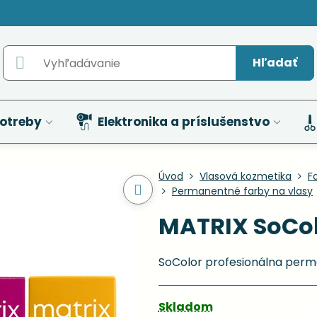
Hľadať
otreby
Elektronika a príslušenstvo
Úvod
Vlasová kozmetika
F
Permanentné farby na vlasy
MATRIX SoCol
SoColor profesionálna perm
Skladom