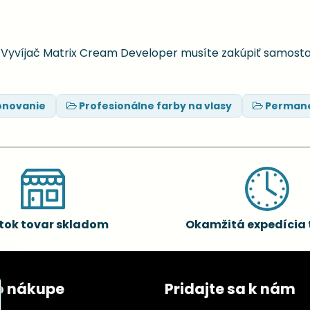
. Vyvíjač Matrix Cream Developer musíte zakúpiť samost
ónovanie
Profesionálne farby na vlasy
Permane
tok tovar skladom
Okamžitá expedícia 
o nákupe
Pridajte sa k nám