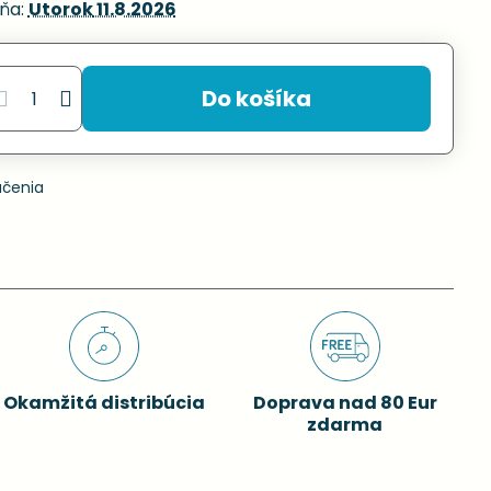
ňa:
Utorok
11.8.2026
Do košíka
učenia
Okamžitá distribúcia
Doprava nad 80 Eur
zdarma