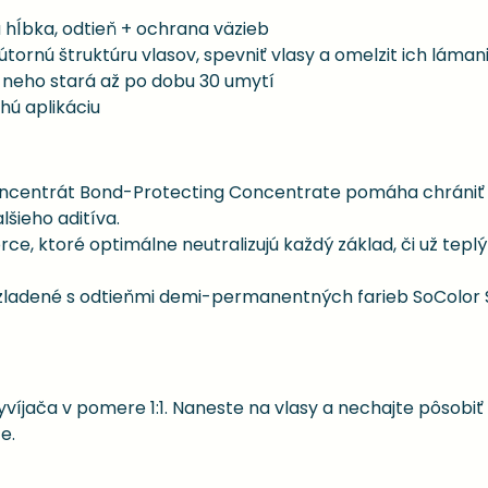
á hĺbka, odtieň + ochrana väzieb
rnú štruktúru vlasov, spevniť vlasy a omelzit ich láman
o neho stará až po dobu 30 umytí
ú aplikáciu
ncentrát Bond-Protecting Concentrate pomáha chrániť a 
šieho aditíva.
, ktoré optimálne neutralizujú každý základ, či už teplý 
 zladené s odtieňmi demi-permanentných farieb SoColor 
yvíjača v pomere 1:1. Naneste na vlasy a nechajte pôsobiť
e.