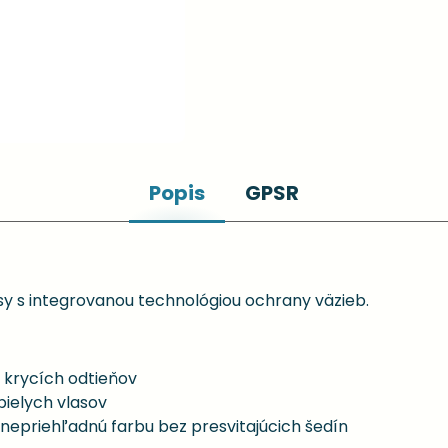
Popis
GPSR
y s integrovanou technológiou ochrany väzieb.
 krycích odtieňov
bielych vlasov
, nepriehľadnú farbu bez presvitajúcich šedín