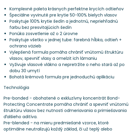
Komplexné paleta krásnych perfektne krycích odtieňov
Špeciálne vyvinuté pre krytie 50-100% bielych vlasov
Poskytuje 100% krytie šedín a jednotnú, nepriehľadnú
farbu bez presvitajúcich šedín
Ponúka zosvetlenie až o 2 úrovne
Poskytuje všetko v jednej tube: farebná hĺbka, odtieň +
ochrana väzieb
Vylepšená formula pomáha chrániť vnútornú štruktúru
vlasov, spevniť vlasy a omelzit ich lámaniu
Vyživuje vlasové vlákno a nepretržite o neho stará až po
dobu 30 umytí
Bohatá krémová formula pre jednoduchú aplikáciu
Technológia
Pre-bonded - obohatené o exkluzívny koncentrát Bond-
Protecting Concentrate pomáha chrániť a spevniť vnútornú
štruktúru vlasov bez nutnosti odmeriavania a primiešavania
ďalšieho aditíva.
Pre-blended - na mieru predmiešané vzorce, ktoré
optimálne neutralizujú každý základ, či už teplý alebo