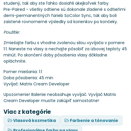
studený, tak aby ste ľahko dosiahli akejkoľvek farby.
Pre-Paired - všetky odtiene sú dokonale zladené s odtieňmi
demi-permanentných farieb SoColor Sync, tak aby boli
zaistené rovnomerné výsledky od korienkov po končeky.
Použitie:
Zmiešajte farbu s vhodne zvolenou silou vyvíjača v pomere
1:1. Naneste na vlasy a nechajte pôsobiť za izbovej teploty 45
minút. Po skončení doby pôsobenia vlasy dôkladne
opláchnite.
Pomer miešania: 1:1
Doba pôsobenia: 45 min
Vyvíjač: Matrix Cream Developer
Upozornenie! Balenie neobsahuje vyvíjač. Vyvíjač Matrix
Cream Developer musíte zakúpiť samostatne!
Viac z kategórie
Vlasová kozmetika
Farbenie a tónovanie
Profesionálne farby na vlasy