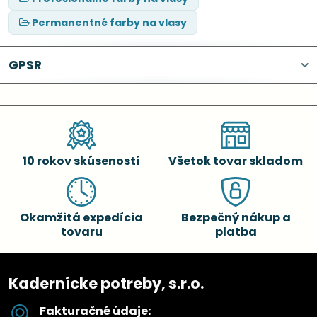
Permanentné farby na vlasy
GPSR
10 rokov skúseností
Všetok tovar skladom
Okamžitá expedícia
Bezpečný nákup a
tovaru
platba
Kadernícke potreby, s.r.o.
Fakturačné údaje: