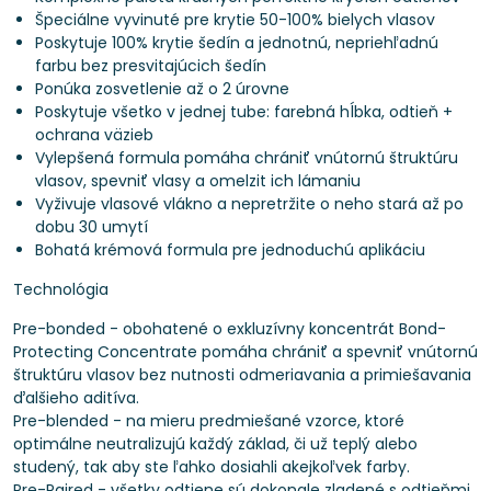
Špeciálne vyvinuté pre krytie 50-100% bielych vlasov
Poskytuje 100% krytie šedín a jednotnú, nepriehľadnú
farbu bez presvitajúcich šedín
Ponúka zosvetlenie až o 2 úrovne
Poskytuje všetko v jednej tube: farebná hĺbka, odtieň +
ochrana väzieb
Vylepšená formula pomáha chrániť vnútornú štruktúru
vlasov, spevniť vlasy a omelzit ich lámaniu
Vyživuje vlasové vlákno a nepretržite o neho stará až po
dobu 30 umytí
Bohatá krémová formula pre jednoduchú aplikáciu
Technológia
Pre-bonded - obohatené o exkluzívny koncentrát Bond-
Protecting Concentrate pomáha chrániť a spevniť vnútornú
štruktúru vlasov bez nutnosti odmeriavania a primiešavania
ďalšieho aditíva.
Pre-blended - na mieru predmiešané vzorce, ktoré
optimálne neutralizujú každý základ, či už teplý alebo
studený, tak aby ste ľahko dosiahli akejkoľvek farby.
Pre-Paired - všetky odtiene sú dokonale zladené s odtieňmi