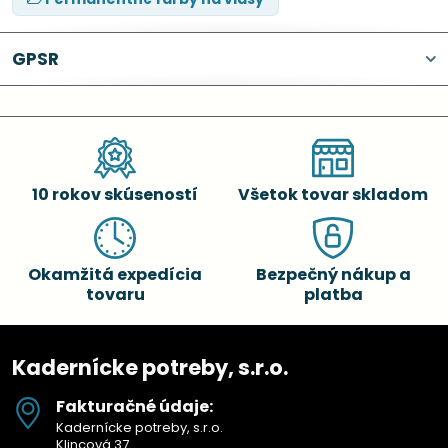
GPSR
10 rokov skúseností
Všetok tovar skladom
Okamžitá expedícia
Bezpečný nákup a
tovaru
platba
Kadernícke potreby, s.r.o.
Fakturačné údaje:
Kadernícke potreby, s.r.o.
Klincová 37