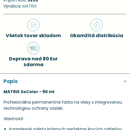
Import kód:
5253
Výrobca:
MATRIX
Všetok tovar skladom
Okamžitá distribúcia
Doprava nad 80 Eur
zdarma
Popis
MATRIX SoColor - 90 ml
Profesionálna permanentná farba na vlasy s integrovanou
technológiou ochrany väzieb.
Vlastnosti
Komplexné paleta krásnych perfektne krycích odtieňov