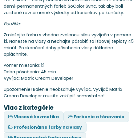
demi-permanentných farieb SoColor Sync, tak aby boli
zaistené rovnomerné výsledky od korienkov po končeky.
Použitie:
Zmiešajte farbu s vhodne zvolenou silou vyvíjača v pomere
1:1. Naneste na vlasy a nechajte pôsobiť za izbovej teploty 45
minút. Po skončení doby pôsobenia vlasy dôkladne
opláchnite.
Pomer miešania: 1:1
Doba pôsobenia: 45 min
Vyvíjač: Matrix Cream Developer
Upozornenie! Balenie neobsahuje vyvíjač. Vyvíjač Matrix
Cream Developer musíte zakúpiť samostatne!
Viac z kategórie
Vlasová kozmetika
Farbenie a tónovanie
Profesionálne farby na vlasy
Permanentné farby na vlasy