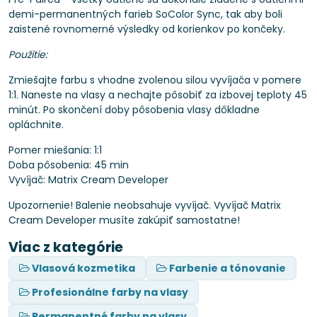
demi-permanentných farieb SoColor Sync, tak aby boli
zaistené rovnomerné výsledky od korienkov po končeky.
Použitie:
Zmiešajte farbu s vhodne zvolenou silou vyvíjača v pomere
1:1. Naneste na vlasy a nechajte pôsobiť za izbovej teploty 45
minút. Po skončení doby pôsobenia vlasy dôkladne
opláchnite.
Pomer miešania: 1:1
Doba pôsobenia: 45 min
Vyvíjač: Matrix Cream Developer
Upozornenie! Balenie neobsahuje vyvíjač. Vyvíjač Matrix
Cream Developer musíte zakúpiť samostatne!
Viac z kategórie
Vlasová kozmetika
Farbenie a tónovanie
Profesionálne farby na vlasy
Permanentné farby na vlasy