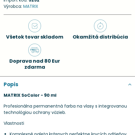
Import kód:
5252
Výrobca:
MATRIX
Všetok tovar skladom
Okamžitá distribúcia
Doprava nad 80 Eur
zdarma
Popis
MATRIX SoColor - 90 ml
Profesionálna permanentná farba na vlasy s integrovanou
technológiou ochrany väzieb.
Vlastnosti
Komplexné paleta krásnych perfektne krycích odtieňov