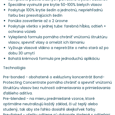
Špeciálne vyvinuté pre krytie 50-100% bielych vlasov
Poskytuje 100% krytie šedín a jednotnú, nepriehľadnú
farbu bez presvitajúcich šedín
Ponúka zosvetlenie až o 2 úrovne
Poskytuje všetko v jednej tube: farebná hĺbka, odtieň +
ochrana väzieb
Vylepšená formula pomáha chrániť vnútornú štruktúru
vlasov, spevniť vlasy a omelzit ich lámaniu
Vyživuje vlasové vlákno a nepretržite o neho stará až po
dobu 30 umytí
Bohatá krémová formula pre jednoduchú aplikáciu
Technológia
Pre-bonded - obohatené o exkluzívny koncentrát Bond-
Protecting Concentrate pomáha chrániť a spevniť vnútornú
štruktúru vlasov bez nutnosti odmeriavania a primiešavania
ďalšieho aditíva.
Pre-blended - na mieru predmiešané vzorce, ktoré
optimálne neutralizujú každý základ, či už teplý alebo
studený, tak aby ste ľahko dosiahli akejkoľvek farby.
Pre-Paired - všetky odtiene sú dokonale zladené s odtieňmi