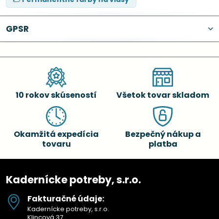
GPSR
10 rokov skúseností
Všetok tovar skladom
Okamžitá expedícia
Bezpečný nákup a
tovaru
platba
Kadernícke potreby, s.r.o.
Fakturačné údaje:
Kadernícke potreby, s.r.o.
Klincová 37